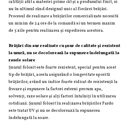
calității atât a materiei prime cât și a produsului finit, si
nu în ultimul rând designul unic al fiecărei brățări.
Procesul de realizare a brățărilor comercializate necesită
un minim de 24 ore de la comandă si un termen maxim
de 5 zile pentru realizarea și expedierea acestora.
Brățări din aur realizate cu șnur de calitate și rezistent
la uzură, nu se decolorează la expunere îndelungată la
razele solare
Șnurul folosit este foarte rezistent, special pentru acest
tip de brățări, acesta asigurând o longevitate sporită
brățărilor, având un indice foarte ridicat de rezistență la
frecare și expunere la factori externi precum apa,
solvenți, raze solare și alți factori întalniți în utilizarea
cotidiană. Șnurul folosit în realizarea brățărilor Pardo
este tratat UV și nu se decolorează la expunerea
îndelungată la soare.