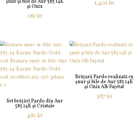
șnur și bile de Aur 585 14K
1,401
lei
și Onix
181
lei
Brățară Pardo realizată cu
șnur și bile de Aur 585 14K
și Onix Alb Fațetat
387
lei
Set brățări Pardo din Aur
585 14K și Cristale
481
lei