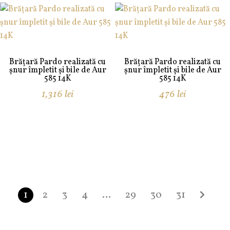
Brățară Pardo realizată cu
Brățară Pardo realizată cu
șnur împletit și bile de Aur
șnur împletit și bile de Aur
585 14K
585 14K
1,316
lei
476
lei
1
2
3
4
…
29
30
31