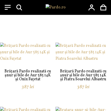
Menu
Skip
to
Aur 14 Karate
content
Brățară Pardo realizată cu
Brățară Pardo realizată cu
șnur și bile de Aur 585 14K
șnur și bile de Aur 585 14K
și Onix Fațetat
și Piatra Soarelui Albastru
387
lei
387
lei