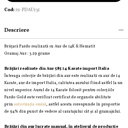
șnur
Cod:
19-PDAU131
și
bile
de
Descriere
Aur
585
Brățară Pardo realizată cu Aur de 14K & Hematit
14K
Gramaj Aur : 3.29 grame
și
Hematit
Brățări realizate din Aur 585 14 Karate import Italia
Întreaga colecție de brățări din aur este realizată cu aur de 14
Karate, aur de import Italia, calitatea aurului fiind astfel la un
nivel superior. Aurul de 14 Karate folosit pentru colecțiile
Pardo Gold este verificat certificat de organele abilitate
prin
autorizația emisă
, astfel acesta corespunde în proportie
de 94% din punct de vedere al caratajului cât și al gramajului.
Brățări din aur lucrate manual, în atelierul de producție