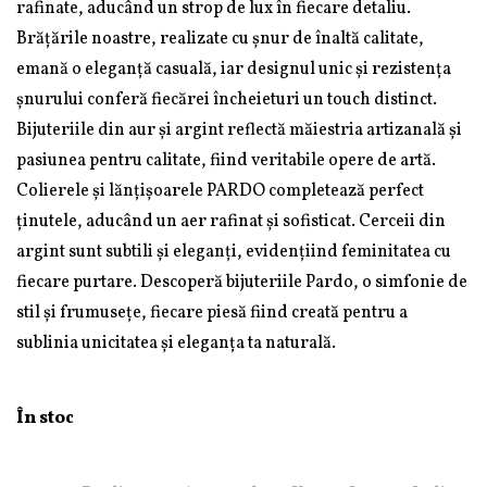
rafinate, aducând un strop de lux în fiecare detaliu.
Brățările noastre, realizate cu șnur de înaltă calitate,
emană o eleganță casuală, iar designul unic și rezistența
șnurului conferă fiecărei încheieturi un touch distinct.
Bijuteriile din aur și argint reflectă măiestria artizanală și
pasiunea pentru calitate, fiind veritabile opere de artă.
Colierele și lănțișoarele PARDO completează perfect
ținutele, aducând un aer rafinat și sofisticat. Cerceii din
argint sunt subtili și eleganți, evidențiind feminitatea cu
fiecare purtare. Descoperă bijuteriile Pardo, o simfonie de
stil și frumusețe, fiecare piesă fiind creată pentru a
sublinia unicitatea și eleganța ta naturală.
În stoc