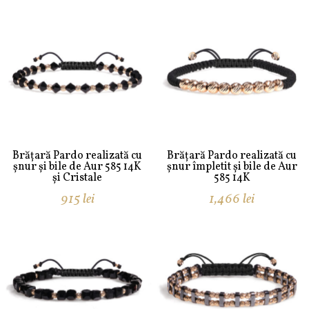
Brățară Pardo realizată cu
Brățară Pardo realizată cu
șnur și bile de Aur 585 14K
șnur împletit și bile de Aur
și Cristale
585 14K
915
lei
1,466
lei