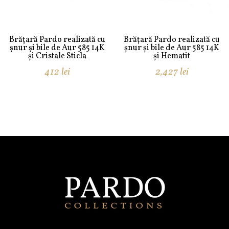
Brățară Pardo realizată cu
Brățară Pardo realizată cu
șnur și bile de Aur 585 14K
șnur și bile de Aur 585 14K
și Cristale Sticla
și Hematit
412
lei
2,427
lei