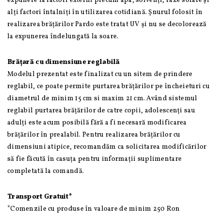
expunere la factori externi precum apa, solvenți, raze solare și
alți factori întalniți în utilizarea cotidiană. Șnurul folosit în
realizarea brățărilor Pardo este tratat UV și nu se decolorează
la expunerea îndelungată la soare.
Brățară cu dimensiune reglabilă
Modelul prezentat este finalizat cu un sitem de prindere
reglabil, ce poate permite purtarea brățărilor pe încheieturi cu
diametrul de minim 15 cm si maxim 21 cm. Având sistemul
reglabil purtarea brățărilor de catre copii, adolescenți sau
adulți este acum posibilă fără a fi necesară modificarea
brățărilor în prealabil. Pentru realizarea brățărilor cu
dimensiuni atipice, recomandăm ca solicitarea modificărilor
să fie făcută în casuța pentru informații suplimentare
completată la comandă.
Transport Gratuit*
*Comenzile cu produse în valoare de minim 250 Ron