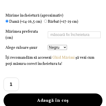
Mărime încheietură (aproximativ)
Damă (≈14-16,5 cm)
Bărbat (≈17-19 cm)
Mărimea preferata
(cm)
Alege culoare șnur
Îți recomandăm să accesezi
Ghid Mărimi
șă vezi cum
poți măsura corect încheietura ta!
Cantitate
Brățară
Pardo
realizată
Adaugă în coș
cu