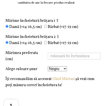
cantitatea de aur la fiecare produs realizat.
Mărime încheietură brățara 1 ⇪
Damă (≈14-16,5 cm)
Bărbat (≈17-19 cm)
Mărime încheietură brățara 2 ⇩
Damă (≈14-16,5 cm)
Bărbat (≈17-19 cm)
Mărimea preferata
(cm)
Alege culoare șnur
Îți recomandăm să accesezi
Ghid Mărimi
șă vezi cum
poți măsura corect încheietura ta!
Cantitate