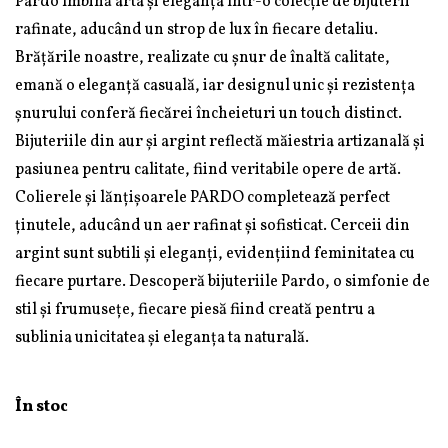
Pardo îmbină arta și eleganța într-o colecție de bijuterii
rafinate, aducând un strop de lux în fiecare detaliu.
Brățările noastre, realizate cu șnur de înaltă calitate,
emană o eleganță casuală, iar designul unic și rezistența
șnurului conferă fiecărei încheieturi un touch distinct.
Bijuteriile din aur și argint reflectă măiestria artizanală și
pasiunea pentru calitate, fiind veritabile opere de artă.
Colierele și lănțișoarele PARDO completează perfect
ținutele, aducând un aer rafinat și sofisticat. Cerceii din
argint sunt subtili și eleganți, evidențiind feminitatea cu
fiecare purtare. Descoperă bijuteriile Pardo, o simfonie de
stil și frumusețe, fiecare piesă fiind creată pentru a
sublinia unicitatea și eleganța ta naturală.
În stoc