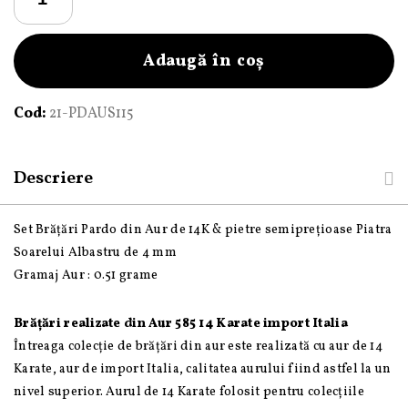
Set
brățări
Pardo
Adaugă în coș
din
Aur
Cod:
21-PDAUS115
și
pietre
semiprețioase
Descriere
Piatra
Soarelui
Set Brățări Pardo din Aur de 14K & pietre semiprețioase Piatra
Albastru
Soarelui Albastru de 4 mm
si
Gramaj Aur : 0.51 grame
bile
de
Brățări realizate din Aur 585 14 Karate import Italia
Aur
Întreaga colecție de brățări din aur este realizată cu aur de 14
585
Karate, aur de import Italia, calitatea aurului fiind astfel la un
14
nivel superior. Aurul de 14 Karate folosit pentru colecțiile