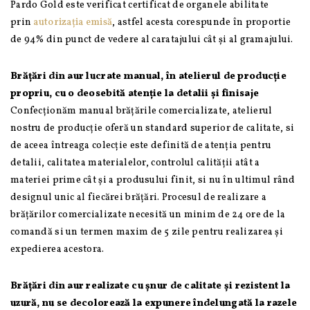
Karate
Pardo Gold este verificat certificat de organele abilitate
prin
autorizația emisă
, astfel acesta corespunde în proportie
de 94% din punct de vedere al caratajului cât și al gramajului.
Brățări din aur lucrate manual, în atelierul de producție
propriu, cu o deosebită atenție la detalii și finisaje
Confecționăm manual brățările comercializate, atelierul
nostru de producție oferă un standard superior de calitate, si
de aceea întreaga colecție este definită de atenția pentru
detalii, calitatea materialelor, controlul calității atât a
materiei prime cât și a produsului finit, si nu în ultimul rând
designul unic al fiecărei brățări. Procesul de realizare a
brățărilor comercializate necesită un minim de 24 ore de la
comandă si un termen maxim de 5 zile pentru realizarea și
expedierea acestora.
Brățări din aur realizate cu șnur de calitate și rezistent la
uzură, nu se decolorează la expunere îndelungată la razele