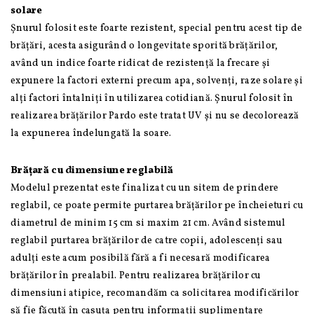
solare
Șnurul folosit este foarte rezistent, special pentru acest tip de
brățări, acesta asigurând o longevitate sporită brățărilor,
având un indice foarte ridicat de rezistență la frecare și
expunere la factori externi precum apa, solvenți, raze solare și
alți factori întalniți în utilizarea cotidiană. Șnurul folosit în
realizarea brățărilor Pardo este tratat UV și nu se decolorează
la expunerea îndelungată la soare.
Brățară cu dimensiune reglabilă
Modelul prezentat este finalizat cu un sitem de prindere
reglabil, ce poate permite purtarea brățărilor pe încheieturi cu
diametrul de minim 15 cm si maxim 21 cm. Având sistemul
reglabil purtarea brățărilor de catre copii, adolescenți sau
adulți este acum posibilă fără a fi necesară modificarea
brățărilor în prealabil. Pentru realizarea brățărilor cu
dimensiuni atipice, recomandăm ca solicitarea modificărilor
să fie făcută în casuța pentru informații suplimentare