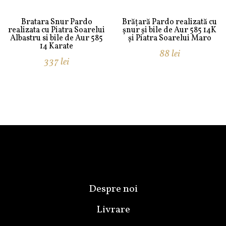
Bratara Snur Pardo
Brățară Pardo realizată cu
realizata cu Piatra Soarelui
șnur și bile de Aur 585 14K
Albastru si bile de Aur 585
și Piatra Soarelui Maro
14 Karate
88
lei
337
lei
Despre noi
Livrare