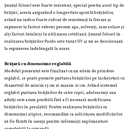
Șnurul folosit este foarte rezistent, special pentru acest tip de
brățări, acesta asigurând o longevitate sporită brățărilor,
având un indice foarte ridicat de rezistență la frecare și
expunere la factori externi precum apa, solvenți, raze solare și
alți factori întalniți în utilizarea cotidiană. Șnurul folosit în
realizarea brățărilor Pardo este tratat UV și nu se decolorează
la expunerea îndelungată la soare.
Brățară cu dimensiune reglabilă
Modelul prezentat este finalizat cu un sitem de prindere
reglabil, ce poate permite purtarea brățărilor pe încheieturi cu
diametrul de minim 15 cm si maxim 21 cm. Având sistemul
reglabil purtarea brățărilor de catre copii, adolescenți sau
adulți este acum posibilă fără a fi necesară modificarea
brățărilor în prealabil. Pentru realizarea brățărilor cu
dimensiuni atipice, recomandăm ca solicitarea modificărilor
să fie făcută în casuța pentru informații suplimentare
completată la comandă.