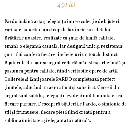
491
lei
Pardo îmbină arta și eleganța într-o colecție de bijuterii
rafinate, aducând un strop de lux în fiecare detaliu.
Brățările noastre, realizate cu șnur de înaltă calitate,
emană o eleganță casuală, iar designul unic și rezistența
șnurului conferă fiecărei încheieturi un touch distinct.
Bijuteriile din aur și argint reflectă măiestria artizanală și
pasiunea pentru calitate, fiind veritabile opere de artă.
Colierele și lănțișoarele PARDO completează perfect
ținutele, aducând un aer rafinat și sofisticat. Cerceii din
argint sunt subtili și eleganți, evidențiind feminitatea cu
fiecare purtare. Descoperă bijuteriile Pardo, o simfonie de
stil și frumusețe, fiecare piesă fiind creată pentru a
sublinia unicitatea și eleganța ta naturală.