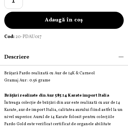
Brățară
Pardo
realizată
Adaugă în coș
cu
șnur
Cod:
20-PDAU017
și
bile
de
Descriere
Aur
585
Brățară Pardo realizată cu Aur de 14K & Carneol
14K
Gramaj Aur : 0.56 grame
și
Carneol
Brățări realizate din Aur 585 14 Karate import Italia
Întreaga colecție de brățări din aur este realizată cu aur de 14
Karate, aur de import Italia, calitatea aurului fiind astfel la un
nivel superior. Aurul de 14 Karate folosit pentru colecțiile
Pardo Gold este verificat certificat de organele abilitate