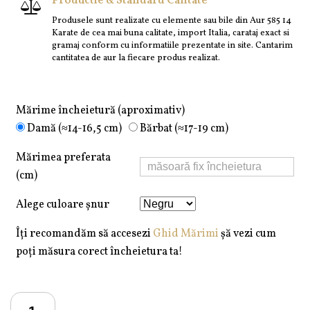
Productie & Standard Calitate
Produsele sunt realizate cu elemente sau bile din Aur 585 14
Karate de cea mai buna calitate, import Italia, carataj exact si
gramaj conform cu informatiile prezentate in site. Cantarim
cantitatea de aur la fiecare produs realizat.
Mărime încheietură (aproximativ)
Damă (≈14-16,5 cm)
Bărbat (≈17-19 cm)
Mărimea preferata
(cm)
Alege culoare șnur
Îți recomandăm să accesezi
Ghid Mărimi
șă vezi cum
poți măsura corect încheietura ta!
Cantitate