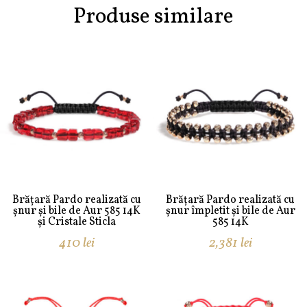
Produse similare
Brățară Pardo realizată cu
Brățară Pardo realizată cu
șnur și bile de Aur 585 14K
șnur împletit și bile de Aur
și Cristale Sticla
585 14K
410
lei
2,381
lei