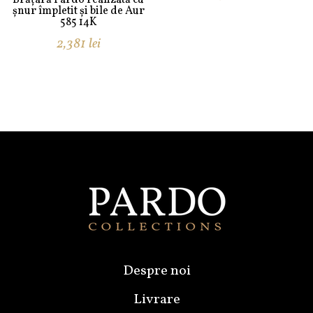
Brățară Pardo realizată cu
șnur împletit și bile de Aur
585 14K
2,381
lei
Despre noi
Livrare