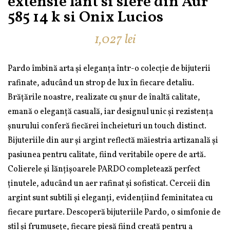
extensie lant si sfere din Aur
585 14 k si Onix Lucios
1,027
lei
Pardo îmbină arta și eleganța într-o colecție de bijuterii
rafinate, aducând un strop de lux în fiecare detaliu.
Brățările noastre, realizate cu șnur de înaltă calitate,
emană o eleganță casuală, iar designul unic și rezistența
șnurului conferă fiecărei încheieturi un touch distinct.
Bijuteriile din aur și argint reflectă măiestria artizanală și
pasiunea pentru calitate, fiind veritabile opere de artă.
Colierele și lănțișoarele PARDO completează perfect
ținutele, aducând un aer rafinat și sofisticat. Cerceii din
argint sunt subtili și eleganți, evidențiind feminitatea cu
fiecare purtare. Descoperă bijuteriile Pardo, o simfonie de
stil și frumusețe, fiecare piesă fiind creată pentru a