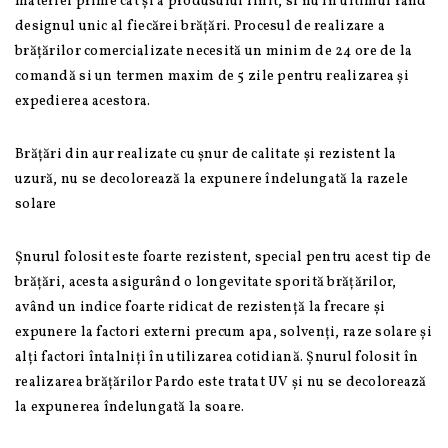
materiei prime cât și a produsului finit, si nu în ultimul rând
designul unic al fiecărei brățări. Procesul de realizare a
brățărilor comercializate necesită un minim de 24 ore de la
comandă si un termen maxim de 5 zile pentru realizarea și
expedierea acestora.
Brățări din aur realizate cu șnur de calitate și rezistent la
uzură, nu se decolorează la expunere îndelungată la razele
solare
Șnurul folosit este foarte rezistent, special pentru acest tip de
brățări, acesta asigurând o longevitate sporită brățărilor,
având un indice foarte ridicat de rezistență la frecare și
expunere la factori externi precum apa, solvenți, raze solare și
alți factori întalniți în utilizarea cotidiană. Șnurul folosit în
realizarea brățărilor Pardo este tratat UV și nu se decolorează
la expunerea îndelungată la soare.