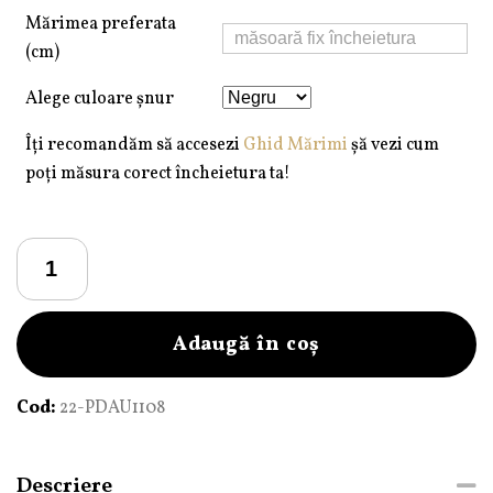
Mărimea preferata
(cm)
Alege culoare șnur
Îți recomandăm să accesezi
Ghid Mărimi
șă vezi cum
poți măsura corect încheietura ta!
Cantitate
Brățară
Pardo
realizată
Adaugă în coș
cu
șnur
Cod:
22-PDAU1108
și
bile
de
Descriere