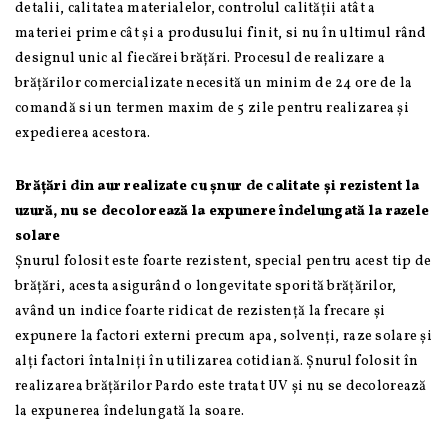
detalii, calitatea materialelor, controlul calității atât a
materiei prime cât și a produsului finit, si nu în ultimul rând
designul unic al fiecărei brățări. Procesul de realizare a
brățărilor comercializate necesită un minim de 24 ore de la
comandă si un termen maxim de 5 zile pentru realizarea și
expedierea acestora.
Brățări din aur realizate cu șnur de calitate și rezistent la
uzură, nu se decolorează la expunere îndelungată la razele
solare
Șnurul folosit este foarte rezistent, special pentru acest tip de
brățări, acesta asigurând o longevitate sporită brățărilor,
având un indice foarte ridicat de rezistență la frecare și
expunere la factori externi precum apa, solvenți, raze solare și
alți factori întalniți în utilizarea cotidiană. Șnurul folosit în
realizarea brățărilor Pardo este tratat UV și nu se decolorează
la expunerea îndelungată la soare.