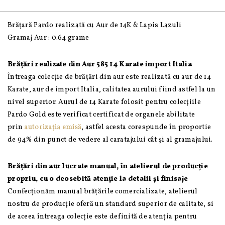
Aur
585
Brățară Pardo realizată cu Aur de 14K & Lapis Lazuli
14K
Gramaj Aur : 0.64 grame
și
Lapis
Brățări realizate din Aur 585 14 Karate import Italia
Lazuli
Întreaga colecție de brățări din aur este realizată cu aur de 14
Karate, aur de import Italia, calitatea aurului fiind astfel la un
nivel superior. Aurul de 14 Karate folosit pentru colecțiile
Pardo Gold este verificat certificat de organele abilitate
prin
autorizația emisă
, astfel acesta corespunde în proportie
de 94% din punct de vedere al caratajului cât și al gramajului.
Brățări din aur lucrate manual, în atelierul de producție
propriu, cu o deosebită atenție la detalii și finisaje
Confecționăm manual brățările comercializate, atelierul
nostru de producție oferă un standard superior de calitate, si
de aceea întreaga colecție este definită de atenția pentru