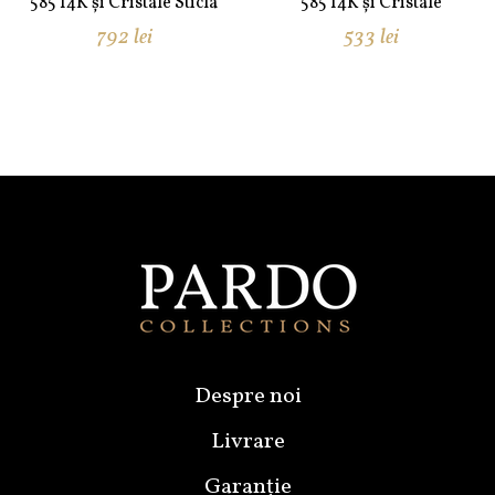
585 14K și Cristale Sticla
585 14K și Cristale
792
lei
533
lei
Despre noi
Livrare
Garanție