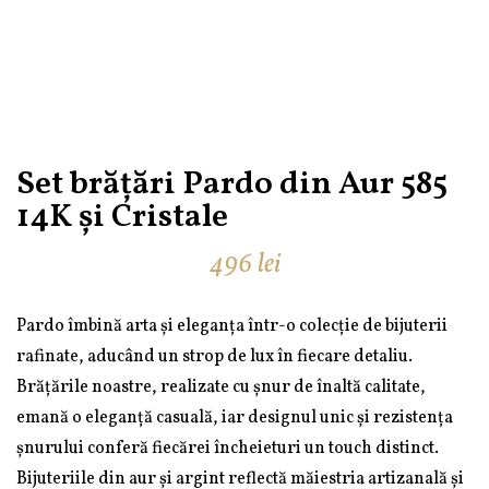
Set brățări Pardo din Aur 585
14K și Cristale
496
lei
Pardo îmbină arta și eleganța într-o colecție de bijuterii
rafinate, aducând un strop de lux în fiecare detaliu.
Brățările noastre, realizate cu șnur de înaltă calitate,
emană o eleganță casuală, iar designul unic și rezistența
șnurului conferă fiecărei încheieturi un touch distinct.
Bijuteriile din aur și argint reflectă măiestria artizanală și