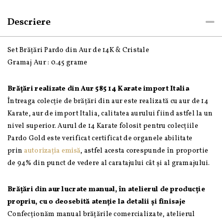
14K
și
Descriere
Cristale
Set Brățări Pardo din Aur de 14K & Cristale
Gramaj Aur : 0.45 grame
Brățări realizate din Aur 585 14 Karate import Italia
Întreaga colecție de brățări din aur este realizată cu aur de 14
Karate, aur de import Italia, calitatea aurului fiind astfel la un
nivel superior. Aurul de 14 Karate folosit pentru colecțiile
Pardo Gold este verificat certificat de organele abilitate
prin
autorizația emisă
, astfel acesta corespunde în proportie
de 94% din punct de vedere al caratajului cât și al gramajului.
Brățări din aur lucrate manual, în atelierul de producție
propriu, cu o deosebită atenție la detalii și finisaje
Confecționăm manual brățările comercializate, atelierul