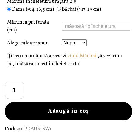
Mărime încheietură brățara 2 ⇩
Damă (≈14-16,5 cm)
Bărbat (≈17-19 cm)
Mărimea preferata
(cm)
Alege culoare șnur
Îți recomandăm să accesezi
Ghid Mărimi
șă vezi cum
poți măsura corect încheietura ta!
Cantitate
Set
brățări
Pardo
Adaugă în coș
din
Aur
Cod:
20-PDAUS-SW1
585