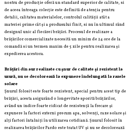
nostru de producție oferă un standard superior de calitate, si
de aceea întreaga colecție este definită de atenția pentru
detalii, calitatea materialelor, controlul calității atât a
materiei prime cât și a produsului finit, si nu în ultimul rând
designul unic al fiecărei brățări. Procesul de realizare a
brățărilor comercializate necesită un minim de 24 ore de la
comandă si un termen maxim de 5 zile pentru realizarea și
expedierea acestora.
Brățări din aur realizate cu șnur de calitate și rezistent la
uzură, nu se decolorează la expunere îndelungată la razele
solare
Șnurul folosit este foarte rezistent, special pentru acest tip de
brățări, acesta asigurând o longevitate sporită brățărilor,
având un indice foarte ridicat de rezistență la frecare și
expunere la factori externi precum apa, solvenți, raze solare și
alți factori întalniți în utilizarea cotidiană. Șnurul folosit în
realizarea brățărilor Pardo este tratat UV și nu se decolorează