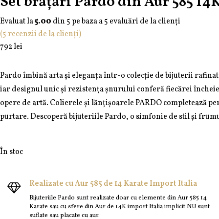
Set brățări Pardo din Aur 585 14K 
Aur
585
Evaluat la
5.00
din 5 pe baza a
5
evaluări de la clienți
585
14K
(
5
recenzii de la clienți)
14K
și
792
lei
Agat
Pardo îmbină arta și eleganța într-o colecție de bijuterii rafina
iar designul unic și rezistența șnurului conferă fiecărei încheiet
opere de artă. Colierele și lănțișoarele PARDO completează perfec
purtare. Descoperă bijuteriile Pardo, o simfonie de stil și frumus
În stoc
Realizate cu Aur 585 de 14 Karate Import Italia
Bijuteriile Pardo sunt realizate doar cu elemente din Aur 585 14
Karate sau cu sfere din Aur de 14K import Italia implicit NU sunt
suflate sau placate cu aur.