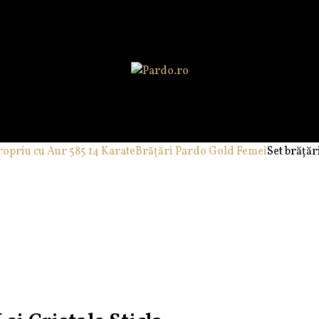
ropriu cu Aur 585 14 Karate
Brățări Pardo Gold Femei
Set brățăr