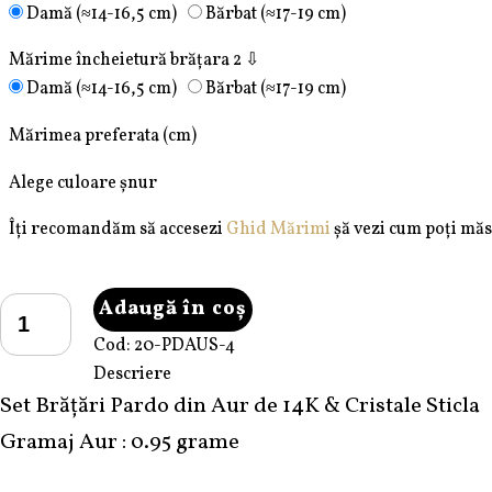
Damă (≈14-16,5 cm)
Bărbat (≈17-19 cm)
Mărime încheietură brățara 2 ⇩
Damă (≈14-16,5 cm)
Bărbat (≈17-19 cm)
Mărimea preferata (cm)
Alege culoare șnur
Îți recomandăm să accesezi
Ghid Mărimi
șă vezi cum poți măs
Cantitate
Adaugă în coș
Set
Cod:
20-PDAUS-4
brățări
Descriere
Pardo
Set Brățări Pardo din Aur de 14K & Cristale Sticla
din
Gramaj Aur : 0.95 grame
Aur
585