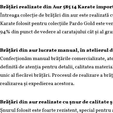
14K
Brățări realizate din Aur 585 14 Karate import
și
Întreaga colecție de brățări din aur este realizată c
Cristale
Sticla
Karate folosit pentru colecțiile Pardo Gold este veri
94% din punct de vedere al caratajului cât și al gr
Brățări din aur lucrate manual, în atelierul de
Confecționăm manual brățările comercializate, ateli
definită de atenția pentru detalii, calitatea materia
unic al fiecărei brățări. Procesul de realizare a b
realizarea și expedierea acestora.
Brățări din aur realizate cu șnur de calitate 
Șnurul folosit este foarte rezistent, special pentru 