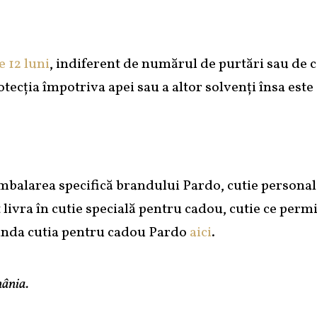
 12 luni
, indiferent de numărul de purtări sau de co
otecția împotriva apei sau a altor solvenți însa est
mbalarea specifică brandului Pardo, cutie personal
t livra în cutie specială pentru cadou, cutie ce perm
anda cutia pentru cadou Pardo
aici
.
ânia.