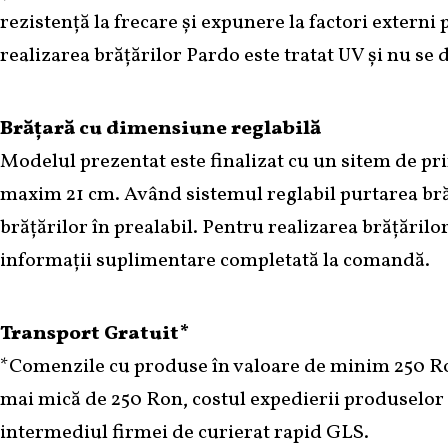
rezistență la frecare și expunere la factori externi p
realizarea brățărilor Pardo este tratat UV și nu se
Brățară cu dimensiune reglabilă
Modelul prezentat este finalizat cu un sitem de pr
maxim 21 cm. Având sistemul reglabil purtarea brăță
brățărilor în prealabil. Pentru realizarea brățăril
informații suplimentare completată la comandă.
Transport Gratuit*
*Comenzile cu produse în valoare de minim 250 R
mai mică de 250 Ron, costul expedierii produselor 
intermediul firmei de curierat rapid GLS.