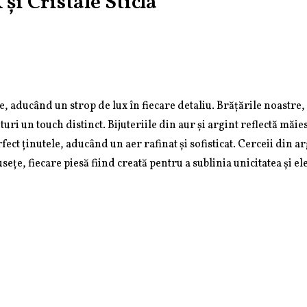
și Cristale Sticla
te, aducând un strop de lux în fiecare detaliu. Brățările noastre,
uri un touch distinct. Bijuteriile din aur și argint reflectă măies
t ținutele, aducând un aer rafinat și sofisticat. Cerceii din arg
ețe, fiecare piesă fiind creată pentru a sublinia unicitatea și el