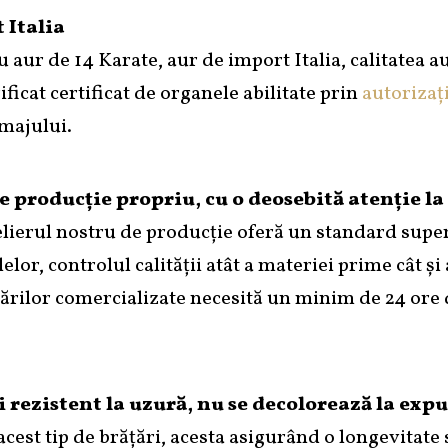
 Italia
u aur de 14 Karate, aur de import Italia, calitatea a
ficat certificat de organele abilitate prin
autorizaț
amajului.
 producție propriu, cu o deosebită atenție la d
erul nostru de producție oferă un standard superior
lelor, controlul calității atât a materiei prime cât ș
rățărilor comercializate necesită un minim de 24 or
și rezistent la uzură, nu se decolorează la exp
acest tip de brățări, acesta asigurând o longevitate 