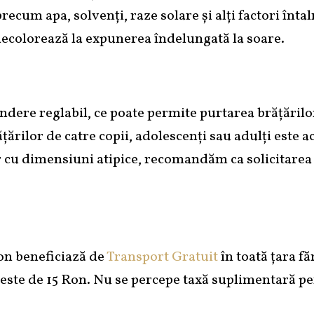
recum apa, solvenți, raze solare și alți factori întal
 decolorează la expunerea îndelungată la soare.
indere reglabil, ce poate permite purtarea brățăril
rilor de catre copii, adolescenți sau adulți este a
or cu dimensiuni atipice, recomandăm ca solicitarea 
on beneficiază de
Transport Gratuit
în toată țara f
este de 15 Ron. Nu se percepe taxă suplimentară pen