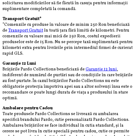
solicitarea modificărilor să fie făcută în casuța pentru informații
suplimentare completată la comandă.
Transport Gratuit*
*Comenzile cu produse în valoare de minim 250 Ron beneficiază
de
Transport Gratuit
în toată țara fără limită de kilometri. Pentru
comenzile cu valoare mai mică de 250 Ron, costul expedierii
produselor este de 15 Ron. Nu se percepe taxă suplimentară pentru
kilometri extra pentru livrările prin intermediul firmei de curierat
rapid GLS.
Garanție 12 Luni
Brățările Pardo Collections beneficiază de
Garanție 12 luni
,
indiferent de numărul de purtări sau de condițiile în care brățările
au fost purtate. În cazul brățărilor Pardo Collections nu este
obligatorie protecția împotriva apei sau a altor solvenți însa este o
recomandare ce poate lungi durata de viața a produsului în stare
optimă.
Ambalare pentru Cadou
Toate produsele Pardo Collections se livrează cu ambalarea
specifică brandului Pardo, cutie personalizată Pardo Collections.
Ambalarea brățărilor se face individual în cutia standard, și la
cerere se pot livra în cutie specială pentru cadou, cutie ce permite