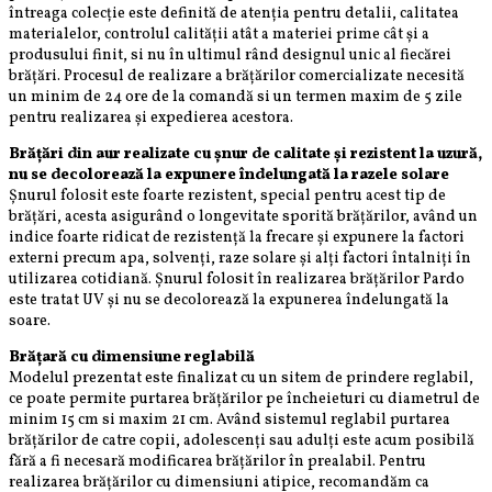
Karate
întreaga colecție este definită de atenția pentru detalii, calitatea
materialelor, controlul calității atât a materiei prime cât și a
produsului finit, si nu în ultimul rând designul unic al fiecărei
brățări. Procesul de realizare a brățărilor comercializate necesită
un minim de 24 ore de la comandă si un termen maxim de 5 zile
pentru realizarea și expedierea acestora.
Brățări din aur realizate cu șnur de calitate și rezistent la uzură,
nu se decolorează la expunere îndelungată la razele solare
Șnurul folosit este foarte rezistent, special pentru acest tip de
brățări, acesta asigurând o longevitate sporită brățărilor, având un
indice foarte ridicat de rezistență la frecare și expunere la factori
externi precum apa, solvenți, raze solare și alți factori întalniți în
utilizarea cotidiană. Șnurul folosit în realizarea brățărilor Pardo
este tratat UV și nu se decolorează la expunerea îndelungată la
soare.
Brățară cu dimensiune reglabilă
Modelul prezentat este finalizat cu un sitem de prindere reglabil,
ce poate permite purtarea brățărilor pe încheieturi cu diametrul de
minim 15 cm si maxim 21 cm. Având sistemul reglabil purtarea
brățărilor de catre copii, adolescenți sau adulți este acum posibilă
fără a fi necesară modificarea brățărilor în prealabil. Pentru
realizarea brățărilor cu dimensiuni atipice, recomandăm ca