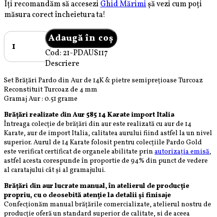
Îți recomandăm să accesezi
Ghid Mărimi
șă vezi cum poți
măsura corect încheietura ta!
Cantitate
Adaugă în coș
Set
Cod:
21-PDAUS117
brățări
Descriere
Pardo
din
Set Brățări Pardo din Aur de 14K & pietre semiprețioase Turcoaz
Aur
Reconstituit Turcoaz de 4 mm
și
Gramaj Aur : 0.51 grame
pietre
Brățări realizate din Aur 585 14 Karate import Italia
semiprețioase
Întreaga colecție de brățări din aur este realizată cu aur de 14
Turcoaz
Karate, aur de import Italia, calitatea aurului fiind astfel la un nivel
Reconstituit
superior. Aurul de 14 Karate folosit pentru colecțiile Pardo Gold
este verificat certificat de organele abilitate prin
autorizația emisă
,
si
astfel acesta corespunde în proportie de 94% din punct de vedere
bile
al caratajului cât și al gramajului.
de
Aur
Brățări din aur lucrate manual, în atelierul de producție
585
propriu, cu o deosebită atenție la detalii și finisaje
Confecționăm manual brățările comercializate, atelierul nostru de
14
producție oferă un standard superior de calitate, si de aceea