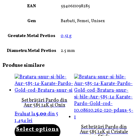
EAN
5940611098285
Gen
Barbati, Femei, Unisex
Greutate Metal Pretios
0,51 g
Diametru Metal Pretios
2.5 mm
Produse similare
Set brățări Pardo din
Aur 585 14K și Onix
Evaluat la
5.00
din 5
1,494
lei
Set brățări Pardo din
Select options
Aur 585 14K și Cristale