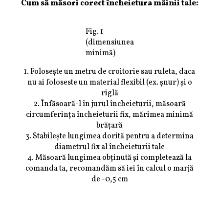
Cum să măsori corect încheietura mâinii tale:
Fig. 1
(dimensiunea
minimă)
1. Folosește un metru de croitorie sau ruleta, daca
nu ai foloseste un material flexibil (ex. șnur) și o
riglă
2. Înfăsoară-l în jurul încheieturii, măsoară
circumferința încheieturii fix, mărimea minimă
brățară
3. Stabilește lungimea dorită pentru a determina
diametrul fix al încheieturii tale
4. Măsoară lungimea obținută și completează la
comanda ta, recomandăm să iei în calcul o marjă
de -0,5 cm