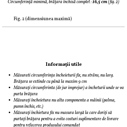
Circumferință minimă, brățara închisă complet :
16,5 cm
(fig. 2)
Fig. 2 (dimensiunea maximă)
Informații utile
Măsurati circumferința încheieturii fix, nu strâns, nu larg.
Brățara se extinde cu până la maxim 9 cm
Măsurați circumferinta (de jur imprejur) a încheturii unde se va
purta brățara
Măsurați încheietura nu alta componenta a mâinii (palma,
pumn închis, etc.)
Măsurați închietura fix nu masura largă la care doriți să
purtați brățara pentru a evita costuri suplimentare de livrare
pentru refacerea produsului comandat