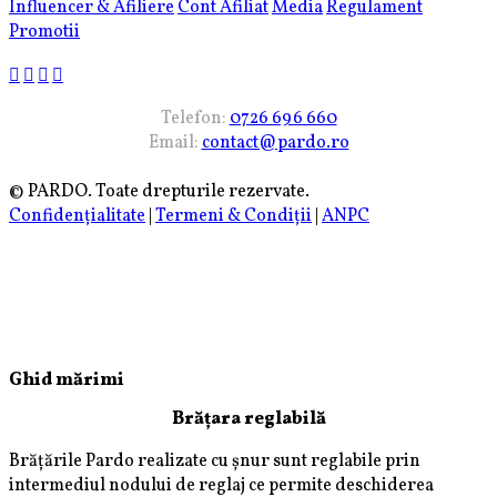
Influencer & Afiliere
Cont Afiliat
Media
Regulament
Promotii
Telefon:
0726 696 660
Email:
contact@pardo.ro
© PARDO. Toate drepturile rezervate.
Confidențialitate
|
Termeni & Condiții
|
ANPC
Ghid mărimi
Brățara reglabilă
Brățările Pardo realizate cu șnur sunt reglabile prin
intermediul nodului de reglaj ce permite deschiderea