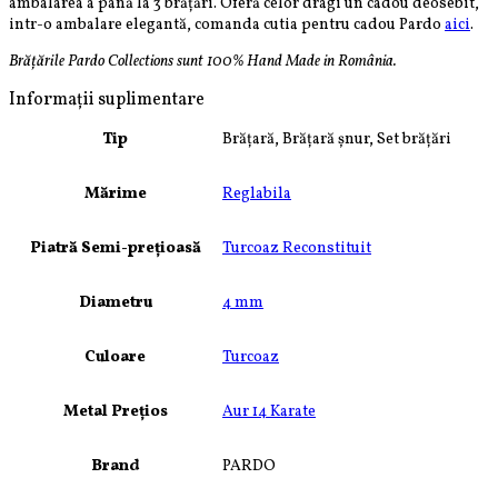
ambalarea a până la 3 brățări. Oferă celor dragi un cadou deosebit,
intr-o ambalare elegantă, comanda cutia pentru cadou Pardo
aici
.
Brățările Pardo Collections sunt 100% Hand Made in România.
Informații suplimentare
Tip
Brățară, Brățară șnur, Set brățări
Mărime
Reglabila
Piatră Semi-prețioasă
Turcoaz Reconstituit
Diametru
4 mm
Culoare
Turcoaz
Metal Prețios
Aur 14 Karate
Brand
PARDO