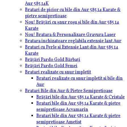
Aur 585 14K
Bratari de picior cu bile din Aur 585 14 Karate &
pietre semipretioase
Nou! Brățări cu șnur roșu și bile din Aur 585 14
Karate
Nou! Bratara & Personalizare Gravura Laser
Bratara inchizatoare reglabila extensie lant Aur
Bratari cu Perle si Extensie Lant din Aur 585 14
Karate
Brățări Pardo Gold Bărbați
Brățări Pardo Gold Femei
Bratari realizate cu snur impletit
Bratari realizate cu snur impletit si bile din
Aur
Bratari Bile din Aur & Pietre Semipretioase
Brățări bile din Aur 585 14 Karate & Cristale
Bratari bile din Aur 585 14 Karate & pietre
semipretioase Acvamarin
Bratari bile din Aur 585 14 Karate & pietre
semipretioase Ametist