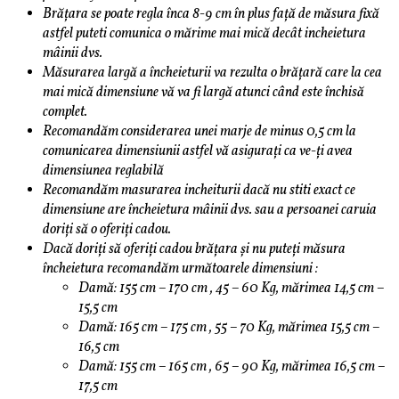
Brățara se poate regla înca 8-9 cm în plus față de măsura fixă
astfel puteti comunica o mărime mai mică decât incheietura
mâinii dvs.
Măsurarea largă a încheieturii va rezulta o brățară care la cea
mai mică dimensiune vă va fi largă atunci când este închisă
complet.
Recomandăm considerarea unei marje de minus 0,5 cm la
comunicarea dimensiunii astfel vă asigurați ca ve-ți avea
dimensiunea reglabilă
Recomandăm masurarea incheiturii dacă nu stiti exact ce
dimensiune are încheietura mâinii dvs. sau a persoanei caruia
doriți să o oferiți cadou.
Dacă doriți să oferiți cadou brățara și nu puteți măsura
încheietura recomandăm următoarele dimensiuni :
Damă: 155 cm – 170 cm , 45 – 60 Kg, mărimea 14,5 cm –
15,5 cm
Damă: 165 cm – 175 cm , 55 – 70 Kg, mărimea 15,5 cm –
16,5 cm
Damă: 155 cm – 165 cm , 65 – 90 Kg, mărimea 16,5 cm –
17,5 cm