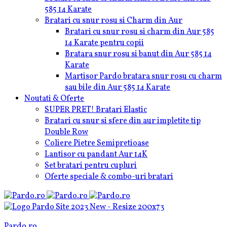
585 14 Karate
Bratari cu snur rosu si Charm din Aur
Bratari cu snur rosu si charm din Aur 585
14 Karate pentru copii
Bratara snur rosu si banut din Aur 585 14
Karate
Martisor Pardo bratara snur rosu cu charm
sau bile din Aur 585 14 Karate
Noutati & Oferte
SUPER PRET! Bratari Elastic
Bratari cu snur si sfere din aur impletite tip
Double Row
Coliere Pietre Semipretioase
Lantisor cu pandant Aur 14K
Set bratari pentru cupluri
Oferte speciale & combo-uri bratari
Pardo.ro