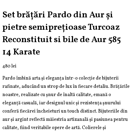
585
14
Set brățări Pardo din Aur și
Karate
pietre semiprețioase Turcoaz
Reconstituit si bile de Aur 585
14 Karate
480
lei
Pardo îmbină arta și eleganța într-o colecție de bijuterii
rafinate, aducând un strop de lux în fiecare detaliu. Brățările
noastre, realizate cu șnur de înaltă calitate, emană o
eleganță casuală, iar designul unic și rezistența șnurului
conferă fiecărei încheieturi un touch distinct. Bijuteriile din
aur și argint reflectă măiestria artizanală și pasiunea pentru
calitate, fiind veritabile opere de artă. Colierele și