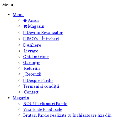
Skip
Menu
to
Menu
content
Acasa
Magazin
Devino Revanzator
FAQ’s – Întrebări
Afiliere
Livrare
Ghid mărime
Garanție
Retururi
Recenzii
Despre Pardo
Termeni și condiții
Contact
Magazin
NOU! Parfumuri Pardo
Vezi Toate Produsele
Bratari Pardo realizate cu Inchizatoare fixa din