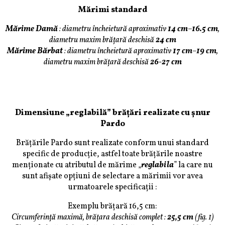
Mărimi standard
Mărime Damă
:
diametru încheietură aproximativ
14 cm
–
16.5 cm
,
diametru maxim brățară deschisă
24 cm
Mărime Bărbat
:
diametru încheietură aproximativ
17 cm
–
19 cm
,
diametru maxim brățară deschisă
26-27 cm
Dimensiune „reglabilă” brățări realizate cu șnur
Pardo
Brățările Pardo sunt realizate conform unui standard
specific de producție, astfel toate brățările noastre
menționate cu atributul de mărime „
reglabila
” la care nu
sunt afișate opțiuni de selectare a mărimii vor avea
urmatoarele specificații :
Exemplu brățară 16,5 cm:
Circumferință maximă, brățara deschisă complet :
25,5 cm
(fig. 1)