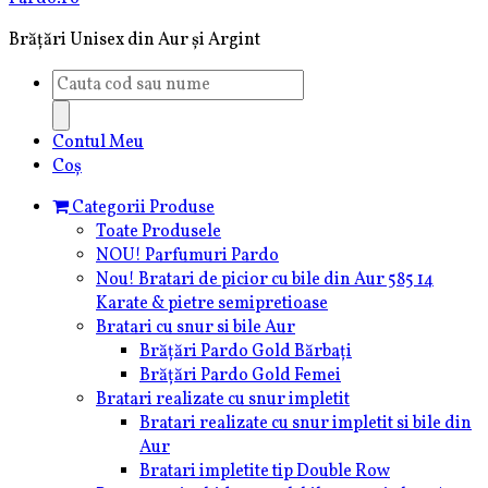
Brățări Unisex din Aur și Argint
Products
search
Contul Meu
Coș
Categorii Produse
Toate Produsele
NOU! Parfumuri Pardo
Nou! Bratari de picior cu bile din Aur 585 14
Karate & pietre semipretioase
Bratari cu snur si bile Aur
Brățări Pardo Gold Bărbați
Brățări Pardo Gold Femei
Bratari realizate cu snur impletit
Bratari realizate cu snur impletit si bile din
Aur
Bratari impletite tip Double Row