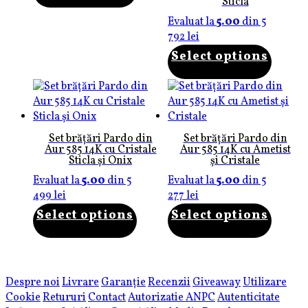
Sticla
Evaluat la
5.00
din 5
792
lei
Select options
Set brățări Pardo din
Set brățări Pardo din
Aur 585 14K cu Cristale
Aur 585 14K cu Ametist
Sticla și Onix
și Cristale
Evaluat la
5.00
din 5
Evaluat la
5.00
din 5
499
lei
277
lei
Select options
Select options
Despre noi
Livrare
Garanție
Recenzii
Giveaway
Utilizare
Cookie
Retururi
Contact
Autorizatie ANPC
Autenticitate