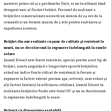
materiei prime cât și a produsului finit, si nu în ultimul rând
designul unic al fiecărei brățări. Procesul de realizare a
brățărilor comercializate necesită un minim de 24 ore de la
comandă si un termen maxim de 5 zile pentru realizarea și
expedierea acestora.
Brățări din aur realizate cu șnur de calitate și rezistent la
uzură, nu se decolorează la expunere îndelungată la razele
solare
Șnurul folosit este foarte rezistent, special pentru acest tip de
brățări, acesta asigurând o longevitate sporită brățărilor,
având un indice foarte ridicat de rezistență la frecare și
expunere la factori externi precum apa, solvenți, raze solare și
alți factori întalniți în utilizarea cotidiană. Șnurul folosit în
realizarea brățărilor Pardo este tratat UV și nu se decolorează
la expunerea îndelungată la soare.
Brățară cu dimensiune reglabilă