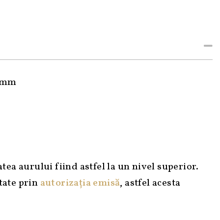
5 mm
atea aurului fiind astfel la un nivel superior.
itate prin
autorizația emisă
, astfel acesta