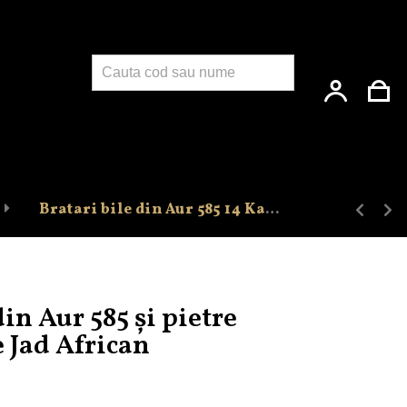
Products
search
Colie
Br
Bratari bile din Aur 585 14 Karate & pietre semipretioase
in Aur 585 și pietre
 Jad African