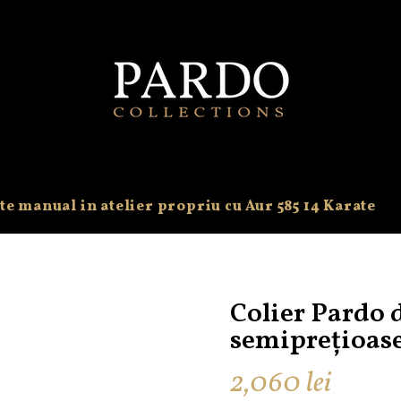
te manual in atelier propriu cu Aur 585 14 Karate
Colier Pardo d
semiprețioase
2,060
lei