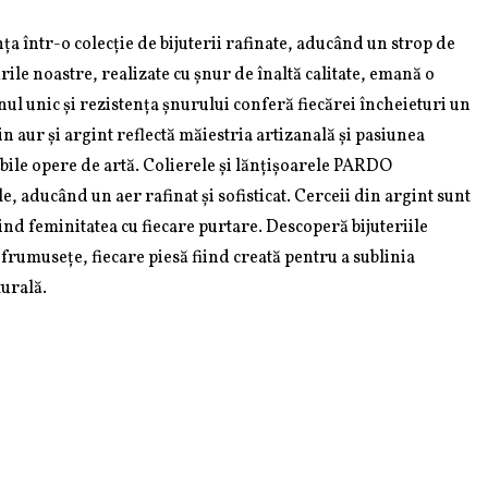
ța într-o colecție de bijuterii rafinate, aducând un strop de
ările noastre, realizate cu șnur de înaltă calitate, emană o
nul unic și rezistența șnurului conferă fiecărei încheieturi un
din aur și argint reflectă măiestria artizanală și pasiunea
tabile opere de artă. Colierele și lănțișoarele PARDO
e, aducând un aer rafinat și sofisticat. Cerceii din argint sunt
iind feminitatea cu fiecare purtare. Descoperă bijuteriile
 frumusețe, fiecare piesă fiind creată pentru a sublinia
turală.