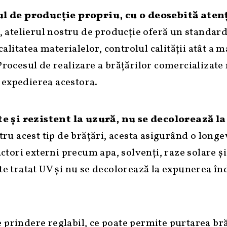
l de producție propriu, cu o deosebită atenți
atelierul nostru de producție oferă un standard s
calitatea materialelor, controlul calității atât a m
 Procesul de realizare a brățărilor comercializat
 expedierea acestora.
te și rezistent la uzură, nu se decolorează 
ntru acest tip de brățări, acesta asigurând o longe
ctori externi precum apa, solvenți, raze solare și a
ste tratat UV și nu se decolorează la expunerea în
e prindere reglabil, ce poate permite purtarea br