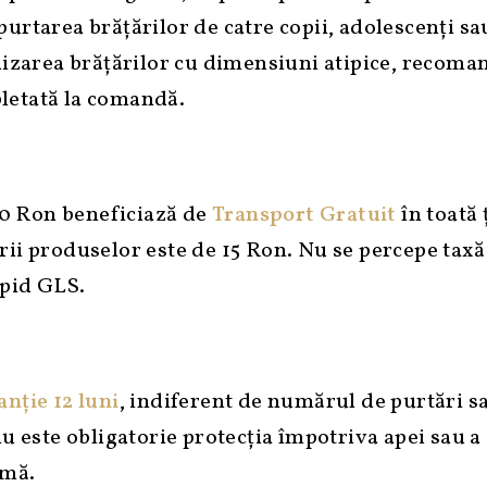
urtarea brățărilor de catre copii, adolescenți sau
lizarea brățărilor cu dimensiuni atipice, recoman
letată la comandă.
0 Ron beneficiază de
Transport Gratuit
în toată 
rii produselor este de 15 Ron. Nu se percepe tax
apid GLS.
nție 12 luni
, indiferent de numărul de purtări sau
nu este obligatorie protecția împotriva apei sau a
imă.