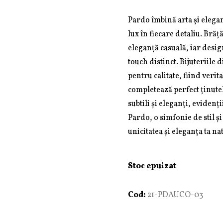
Pardo îmbină arta și elegan
lux în fiecare detaliu. Brăț
eleganță casuală, iar desig
touch distinct. Bijuteriile 
pentru calitate, fiind veri
completează perfect ținutel
subtili și eleganți, evidenț
Pardo, o simfonie de stil și
unicitatea și eleganța ta na
Stoc epuizat
Cod:
21-PDAUCO-03