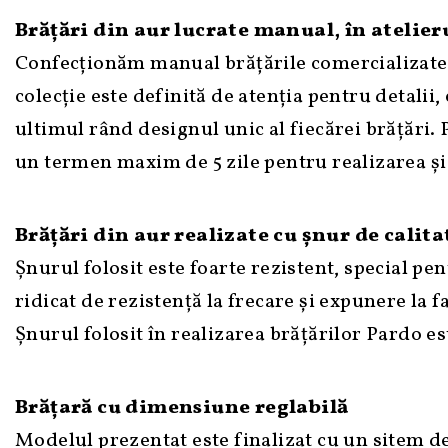
Brățări din aur lucrate manual, în atelieru
Confecționăm manual brățările comercializate, 
colecție este definită de atenția pentru detalii, 
ultimul rând designul unic al fiecărei brățări.
un termen maxim de 5 zile pentru realizarea și
Brățări din aur realizate cu șnur de calita
Șnurul folosit este foarte rezistent, special pe
ridicat de rezistență la frecare și expunere la fa
Șnurul folosit în realizarea brățărilor Pardo e
Brățară cu dimensiune reglabilă
Modelul prezentat este finalizat cu un sitem d