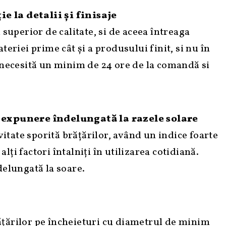
e la detalii și finisaje
uperior de calitate, si de aceea întreaga
ateriei prime cât și a produsului finit, si nu în
e necesită un minim de 24 ore de la comandă si
la expunere îndelungată la razele solare
vitate sporită brățărilor, având un indice foarte
lți factori întalniți în utilizarea cotidiană.
delungată la soare.
ățărilor pe încheieturi cu diametrul de minim