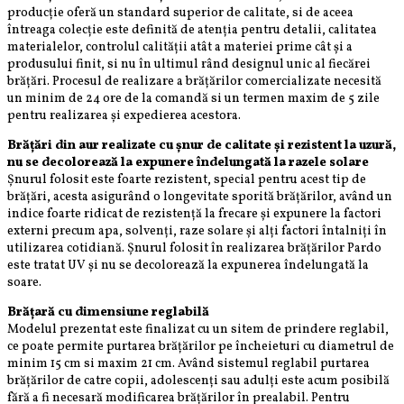
producție oferă un standard superior de calitate, si de aceea
întreaga colecție este definită de atenția pentru detalii, calitatea
materialelor, controlul calității atât a materiei prime cât și a
produsului finit, si nu în ultimul rând designul unic al fiecărei
brățări. Procesul de realizare a brățărilor comercializate necesită
un minim de 24 ore de la comandă si un termen maxim de 5 zile
pentru realizarea și expedierea acestora.
Brățări din aur realizate cu șnur de calitate și rezistent la uzură,
nu se decolorează la expunere îndelungată la razele solare
Șnurul folosit este foarte rezistent, special pentru acest tip de
brățări, acesta asigurând o longevitate sporită brățărilor, având un
indice foarte ridicat de rezistență la frecare și expunere la factori
externi precum apa, solvenți, raze solare și alți factori întalniți în
utilizarea cotidiană. Șnurul folosit în realizarea brățărilor Pardo
este tratat UV și nu se decolorează la expunerea îndelungată la
soare.
Brățară cu dimensiune reglabilă
Modelul prezentat este finalizat cu un sitem de prindere reglabil,
ce poate permite purtarea brățărilor pe încheieturi cu diametrul de
minim 15 cm si maxim 21 cm. Având sistemul reglabil purtarea
brățărilor de catre copii, adolescenți sau adulți este acum posibilă
fără a fi necesară modificarea brățărilor în prealabil. Pentru