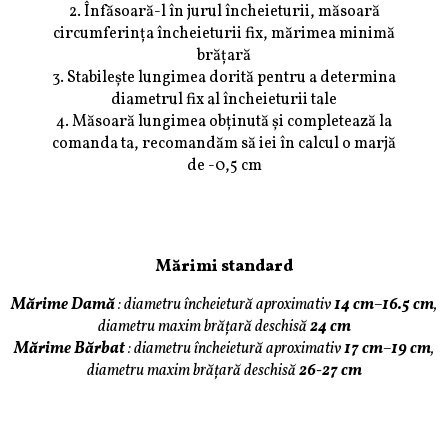
2. Înfăsoară-l în jurul încheieturii, măsoară
circumferința încheieturii fix, mărimea minimă
brățară
3. Stabilește lungimea dorită pentru a determina
diametrul fix al încheieturii tale
4. Măsoară lungimea obținută și completează la
comanda ta, recomandăm să iei în calcul o marjă
de -0,5 cm
Mărimi standard
Mărime Damă
:
diametru încheietură aproximativ
14 cm
–
16.5 cm
,
diametru maxim brățară deschisă
24 cm
Mărime Bărbat
:
diametru încheietură aproximativ
17 cm
–
19 cm
,
diametru maxim brățară deschisă
26-27 cm