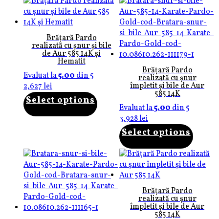
Brățară Pardo
realizată cu șnur și bile
de Aur 585 14K și
Hematit
Brățară Pardo
Evaluat la
5.00
din 5
realizată cu șnur
împletit și bile de Aur
2,627
lei
585 14K
Select options
Evaluat la
5.00
din 5
3,928
lei
Select options
Brățară Pardo
realizată cu șnur
împletit și bile de Aur
585 14K