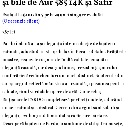
și bile de Aur 585 14K și Safir
Evaluat la
5.00
din 5 pe baza unei singure evaluări
(O recenzie client)
387
lei
Pardo îmbină arta și eleganța într-o colecție de bijuterii
rafinate, aducând un strop de lux în fiecare detaliu. Brățările
noastre, realizate cu șnur de înaltă calitate, emană o
eleganță casuală, iar designul unic și rezistența șnurului
conferă fiecărei încheieturi un touch distinct. Bijuteriile din
aur și argint reflectă măiestria artizanală și pasiunea pentru
calitate, fiind veritabile opere de artă. Colierele și
lănțișoarele PARDO completează perfect ținutele, aducând
un aer rafinat și sofisticat. Cerceii din argint sunt subtili și
eleganți, evidențiind feminitatea cu fiecare purtare.
Descoperă bijuteriile Pardo, o simfonie de stil și frumusețe,