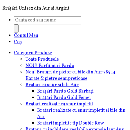
Brățări Unisex din Aur și Argint
Products
search
Contul Meu
Coș
Categorii Produse
Toate Produsele
NOU! Parfumuri Pardo
Nou! Bratari de picior cu bile din Aur 585 14
Karate & pietre semipretioase
Bratari cu snur si bile Aur
Brățări Pardo Gold Bărbați
Brățări Pardo Gold Femei
Bratari realizate cu snur impletit
Bratari realizate cu snur impletit si bile din
Aur
Bratari impletite tip Double Row
Bratara cu inchidere reglabila extensie lant Aur