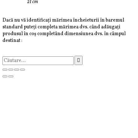
21 cm
Dacă nu vă identificați mărimea încheieturii în baremul
standard puteți completa mărimea dvs. când adăugați
produsul în coș completând dimensiunea dvs. în câmpul
destinat :
Caută
după: