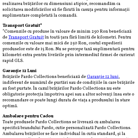
realizarea brățărilor cu dimensiuni atipice, recomandăm ca
solicitarea modificărilor să fie făcută în casuța pentru informații
suplimentare completată la comandă.
Transport Gratuit*
*Comenzile cu produse în valoare de minim 250 Ron beneficiază
de
Transport Gratuit
în toată țara fără limită de kilometri. Pentru
comenzile cu valoare mai mică de 250 Ron, costul expedierii
produselor este de 15 Ron. Nu se percepe taxă suplimentară pentru
kilometri extra pentru livrările prin intermediul firmei de curierat
rapid GLS.
Garanție 12 Luni
Brățările Pardo Collections beneficiază de
Garanție 12 luni
,
indiferent de numărul de purtări sau de condițiile în care brățările
au fost purtate. În cazul brățărilor Pardo Collections nu este
obligatorie protecția împotriva apei sau a altor solvenți însa este o
recomandare ce poate lungi durata de viața a produsului în stare
optimă.
Ambalare pentru Cadou
Toate produsele Pardo Collections se livrează cu ambalarea
specifică brandului Pardo, cutie personalizată Pardo Collections.
Ambalarea brățărilor se face individual în cutia standard, și la