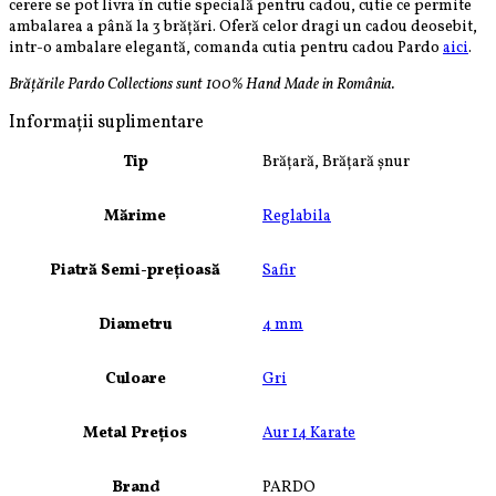
cerere se pot livra în cutie specială pentru cadou, cutie ce permite
ambalarea a până la 3 brățări. Oferă celor dragi un cadou deosebit,
intr-o ambalare elegantă, comanda cutia pentru cadou Pardo
aici
.
Brățările Pardo Collections sunt 100% Hand Made in România.
Informații suplimentare
Tip
Brățară, Brățară șnur
Mărime
Reglabila
Piatră Semi-prețioasă
Safir
Diametru
4 mm
Culoare
Gri
Metal Prețios
Aur 14 Karate
Brand
PARDO