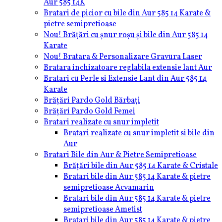
Aur 585 14K
Bratari de picior cu bile din Aur 585 14 Karate &
pietre semipretioase
Nou! Brățări cu șnur roșu și bile din Aur 585 14
Karate
Nou! Bratara & Personalizare Gravura Laser
Bratara inchizatoare reglabila extensie lant Aur
Bratari cu Perle si Extensie Lant din Aur 585 14
Karate
Brățări Pardo Gold Bărbați
Brățări Pardo Gold Femei
Bratari realizate cu snur impletit
Bratari realizate cu snur impletit si bile din
Aur
Bratari Bile din Aur & Pietre Semipretioase
Brățări bile din Aur 585 14 Karate & Cristale
Bratari bile din Aur 585 14 Karate & pietre
semipretioase Acvamarin
Bratari bile din Aur 585 14 Karate & pietre
semipretioase Ametist
Bratari bile din Aur 585 14 Karate & pietre