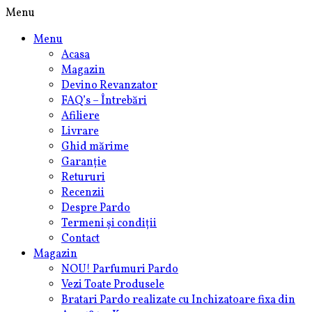
Skip
Menu
to
Menu
content
Acasa
Magazin
Devino Revanzator
FAQ’s – Întrebări
Afiliere
Livrare
Ghid mărime
Garanție
Retururi
Recenzii
Despre Pardo
Termeni și condiții
Contact
Magazin
NOU! Parfumuri Pardo
Vezi Toate Produsele
Bratari Pardo realizate cu Inchizatoare fixa din