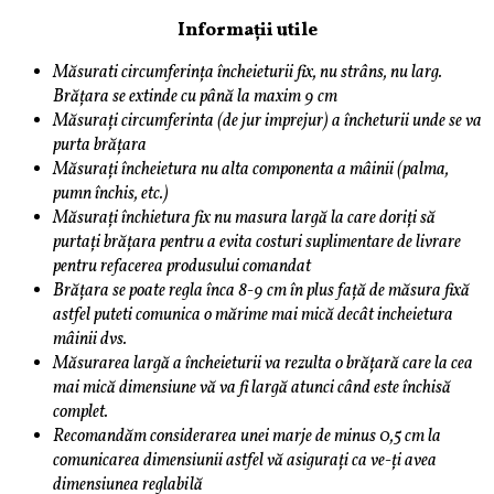
Informații utile
Măsurati circumferința încheieturii fix, nu strâns, nu larg.
Brățara se extinde cu până la maxim 9 cm
Măsurați circumferinta (de jur imprejur) a încheturii unde se va
purta brățara
Măsurați încheietura nu alta componenta a mâinii (palma,
pumn închis, etc.)
Măsurați închietura fix nu masura largă la care doriți să
purtați brățara pentru a evita costuri suplimentare de livrare
pentru refacerea produsului comandat
Brățara se poate regla înca 8-9 cm în plus față de măsura fixă
astfel puteti comunica o mărime mai mică decât incheietura
mâinii dvs.
Măsurarea largă a încheieturii va rezulta o brățară care la cea
mai mică dimensiune vă va fi largă atunci când este închisă
complet.
Recomandăm considerarea unei marje de minus 0,5 cm la
comunicarea dimensiunii astfel vă asigurați ca ve-ți avea
dimensiunea reglabilă