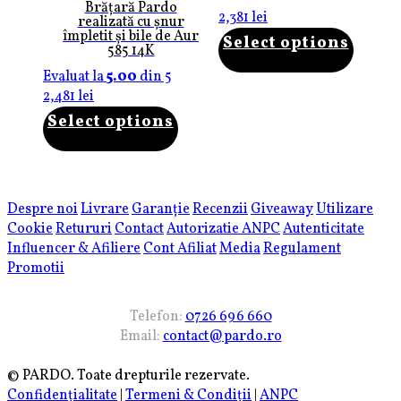
Brățară Pardo
2,381
lei
realizată cu șnur
împletit și bile de Aur
Select options
585 14K
Evaluat la
5.00
din 5
2,481
lei
Select options
Despre noi
Livrare
Garanție
Recenzii
Giveaway
Utilizare
Cookie
Retururi
Contact
Autorizatie ANPC
Autenticitate
Influencer & Afiliere
Cont Afiliat
Media
Regulament
Promotii
Telefon:
0726 696 660
Email:
contact@pardo.ro
© PARDO. Toate drepturile rezervate.
Confidențialitate
|
Termeni & Condiții
|
ANPC