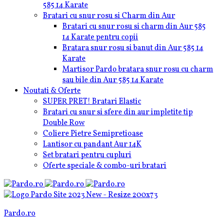
585 14 Karate
Bratari cu snur rosu si Charm din Aur
Bratari cu snur rosu si charm din Aur 585
14 Karate pentru copii
Bratara snur rosu si banut din Aur 585 14
Karate
Martisor Pardo bratara snur rosu cu charm
sau bile din Aur 585 14 Karate
Noutati & Oferte
SUPER PRET! Bratari Elastic
Bratari cu snur si sfere din aur impletite tip
Double Row
Coliere Pietre Semipretioase
Lantisor cu pandant Aur 14K
Set bratari pentru cupluri
Oferte speciale & combo-uri bratari
Pardo.ro