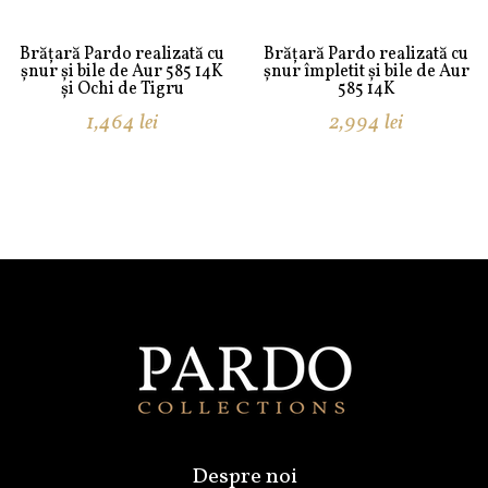
Brățară Pardo realizată cu
Brățară Pardo realizată cu
șnur și bile de Aur 585 14K
șnur împletit și bile de Aur
și Ochi de Tigru
585 14K
1,464
lei
2,994
lei
Despre noi