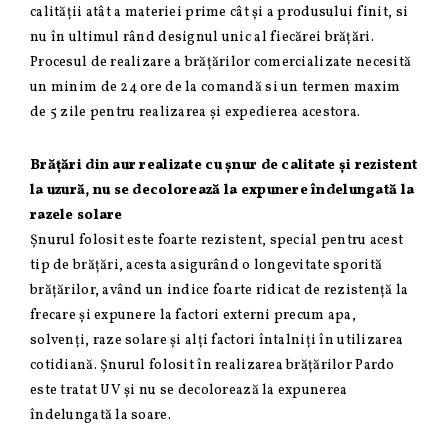
calității atât a materiei prime cât și a produsului finit, si
nu în ultimul rând designul unic al fiecărei brățări.
Procesul de realizare a brățărilor comercializate necesită
un minim de 24 ore de la comandă si un termen maxim
de 5 zile pentru realizarea și expedierea acestora.
Brățări din aur realizate cu șnur de calitate și rezistent
la uzură, nu se decolorează la expunere îndelungată la
razele solare
Șnurul folosit este foarte rezistent, special pentru acest
tip de brățări, acesta asigurând o longevitate sporită
brățărilor, având un indice foarte ridicat de rezistență la
frecare și expunere la factori externi precum apa,
solvenți, raze solare și alți factori întalniți în utilizarea
cotidiană. Șnurul folosit în realizarea brățărilor Pardo
este tratat UV și nu se decolorează la expunerea
îndelungată la soare.