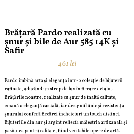
Brățară Pardo realizată cu
șnur și bile de Aur 585 14K și
Safir
461
lei
Pardo îmbină arta și eleganța într-o colecție de bijuterii
rafinate, aducând un strop de lux în fiecare detaliu.
Brățările noastre, realizate cu șnur de înaltă calitate,
emană o eleganță casuală, iar designul unic și rezistența
șnurului conferă fiecărei încheieturi un touch distinct.
Bijuteriile din aur și argint reflectă măiestria artizanală și
pasiunea pentru calitate, fiind veritabile opere de artă.