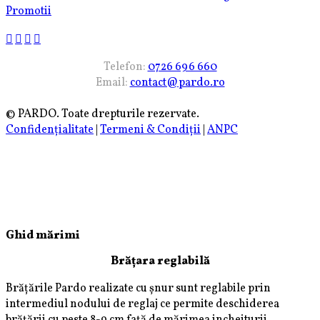
Promotii
Telefon:
0726 696 660
Email:
contact@pardo.ro
© PARDO. Toate drepturile rezervate.
Confidențialitate
|
Termeni & Condiții
|
ANPC
Ghid mărimi
Brățara reglabilă
Brățările Pardo realizate cu șnur sunt reglabile prin
intermediul nodului de reglaj ce permite deschiderea
brățării cu peste 8-9 cm față de mărimea incheiturii.