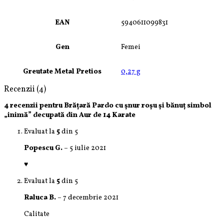
EAN
5940611099831
Gen
Femei
Greutate Metal Pretios
0,27 g
Recenzii (4)
4 recenzii pentru
Brățară Pardo cu șnur roșu și bănuț simbol
„inimă” decupată din Aur de 14 Karate
Evaluat la
5
din 5
Popescu G.
–
5 iulie 2021
♥️
Evaluat la
5
din 5
Raluca B.
–
7 decembrie 2021
Calitate