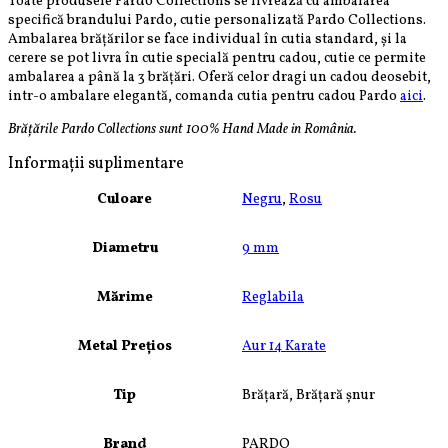
Toate produsele Pardo Collections se livrează cu ambalarea
specifică brandului Pardo, cutie personalizată Pardo Collections.
Ambalarea brățărilor se face individual în cutia standard, și la
cerere se pot livra în cutie specială pentru cadou, cutie ce permite
ambalarea a până la 3 brățări. Oferă celor dragi un cadou deosebit,
intr-o ambalare elegantă, comanda cutia pentru cadou Pardo
aici
.
Brățările Pardo Collections sunt 100% Hand Made in România.
Informații suplimentare
Culoare
Negru
,
Rosu
Diametru
9 mm
Mărime
Reglabila
Metal Prețios
Aur 14 Karate
Tip
Brățară, Brățară șnur
Brand
PARDO