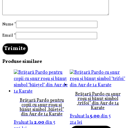
Nume
*
Email
*
Produse similare
Brățară Pardo cu șnur
roșu și bănuț simbol
Brățară Pardo pentru
„trifoi” din Aur de 14
copii cu șnur roșu și
Karate
bănuț simbol „băiețel”
din Aur de 14 Karate
Evaluat la
5.00
din 5
Evaluat la
2.00
din 5
214
lei