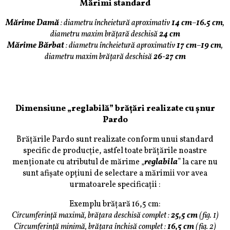
Mărimi standard
Mărime Damă
:
diametru încheietură aproximativ
14 cm
–
16.5 cm
,
diametru maxim brățară deschisă
24 cm
Mărime Bărbat
:
diametru încheietură aproximativ
17 cm
–
19 cm
,
diametru maxim brățară deschisă
26-27 cm
Dimensiune „reglabilă” brățări realizate cu șnur
Pardo
Brățările Pardo sunt realizate conform unui standard
specific de producție, astfel toate brățările noastre
menționate cu atributul de mărime „
reglabila
” la care nu
sunt afișate opțiuni de selectare a mărimii vor avea
urmatoarele specificații :
Exemplu brățară 16,5 cm:
Circumferință maximă, brățara deschisă complet :
25,5 cm
(fig. 1)
Circumferință minimă, brățara închisă complet :
16,5 cm
(fig. 2)