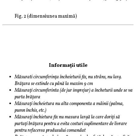
Fig. 2 (dimensiunea maximă)
Informații utile
Măsurati circumferința încheieturii fix, nu strâns, nu larg.
Brățara se extinde cu până la maxim 9 cm
Măsurați circumferinta (de jur imprejur) a încheturii unde se va
purta brățara
Măsurați încheietura nu alta componenta a mâinii (palma,
pumn închis, etc.)
Măsurați închietura fix nu masura largă la care doriți să
purtați brățara pentru a evita costuri suplimentare de livrare
pentru refacerea produsului comandat