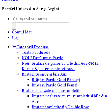
Brățări Unisex din Aur și Argint
Products
search
Contul Meu
Coș
Categorii Produse
Toate Produsele
NOU! Parfumuri Pardo
Nou! Bratari de picior cu bile din Aur 585 14
Karate & pietre semipretioase
Bratari cu snur si bile Aur
Brățări Pardo Gold Bărbați
Brățări Pardo Gold Femei
Bratari realizate cu snur impletit
Bratari realizate cu snur impletit si bile din
Aur
Bratari impletite tip Double Row