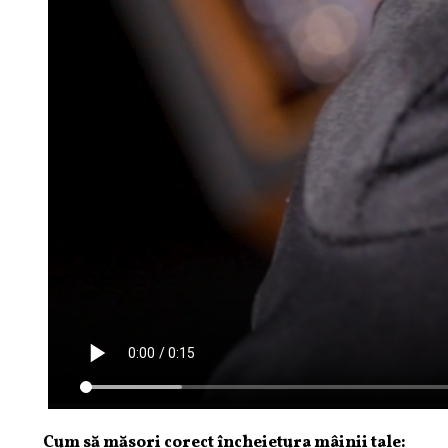
Cum să măsori corect încheietura mâinii tale: