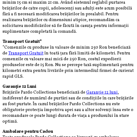
minim 15 cm si maxim 21 cm. Având sistemul reglabil purtarea
brățărilor de catre copii, adolescenți sau adulți este acum posibilă
fără a fi necesară modificarea brățărilor în prealabil. Pentru
realizarea brățărilor cu dimensiuni atipice, recomandăm ca
solicitarea modificărilor să fie făcută în casuța pentru informații
suplimentare completată la comandă.
Transport Gratuit*
*Comenzile cu produse în valoare de minim 250 Ron beneficiază
de
Transport Gratuit
în toată țara fără limită de kilometri. Pentru
comenzile cu valoare mai mică de 250 Ron, costul expedierii
produselor este de 15 Ron. Nu se percepe taxă suplimentară pentru
kilometri extra pentru livrările prin intermediul firmei de curierat
rapid GLS.
Garanție 12 Luni
Brățările Pardo Collections beneficiază de
Garanție 12 luni
,
indiferent de numărul de purtări sau de condițiile în care brățările
au fost purtate. În cazul brățărilor Pardo Collections nu este
obligatorie protecția împotriva apei sau a altor solvenți însa este o
recomandare ce poate lungi durata de viața a produsului în stare
optimă.
Ambalare pentru Cadou