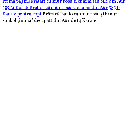
Prima pagină
Bratari cu snur rosu si charm sau bile din Aur
585 14 Karate
Bratari cu snur rosu si charm din Aur 585 14
Karate pentru copii
Brățară Pardo cu șnur roșu și bănuț
simbol „inimă” decupată din Aur de 14 Karate
Brățară
Brățară
șnur
Pardo
roșu
cu
și
șnur
bile
roșu
Aur
și
585
bănuț
14K
simbol
&
„trifoi”
Cristale
din
Sticla
Aur
de
14
Karate