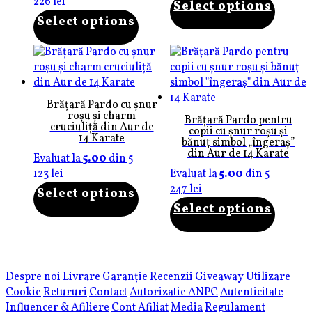
226
lei
Select options
Select options
Brățară Pardo cu șnur
roșu și charm
Brățară Pardo pentru
cruciuliță din Aur de
copii cu șnur roșu și
14 Karate
bănuț simbol „îngeraș”
din Aur de 14 Karate
Evaluat la
5.00
din 5
123
lei
Evaluat la
5.00
din 5
247
lei
Select options
Select options
Despre noi
Livrare
Garanție
Recenzii
Giveaway
Utilizare
Cookie
Retururi
Contact
Autorizatie ANPC
Autenticitate
Influencer & Afiliere
Cont Afiliat
Media
Regulament