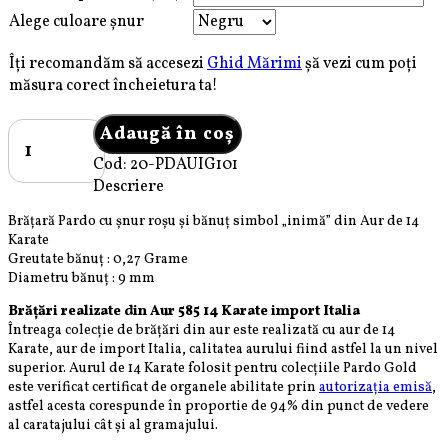
Alege culoare șnur
Îți recomandăm să accesezi
Ghid Mărimi
șă vezi cum poți
măsura corect încheietura ta!
Cantitate
Adaugă în coș
Brățară
Cod:
20-PDAUIG101
Pardo
Descriere
cu
șnur
Brățară Pardo cu șnur roșu și bănuț simbol „inimă” din Aur de 14
roșu
Karate
și
Greutate bănuț : 0,27 Grame
Diametru bănuț : 9 mm
bănuț
simbol
Brățări realizate din Aur 585 14 Karate import Italia
"inimă"
Întreaga colecție de brățări din aur este realizată cu aur de 14
decupată
Karate, aur de import Italia, calitatea aurului fiind astfel la un nivel
superior. Aurul de 14 Karate folosit pentru colecțiile Pardo Gold
din
este verificat certificat de organele abilitate prin
autorizația emisă
,
Aur
astfel acesta corespunde în proportie de 94% din punct de vedere
de
al caratajului cât și al gramajului.
14