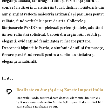
eleganță casuală, iar designul unic și rezistența șnurului
conferă fiecărei încheieturi un touch distinct. Bijuteriile din
aur și argint reflectă măiestria artizanală și pasiunea pentru
calitate, fiind veritabile opere de artă. Colierele și
lănțișoarele PARDO completează perfect ținutele, aducând
un aer rafinat și sofisticat. Cerceii din argint sunt subtili și
eleganți, evidențiind feminitatea cu fiecare purtare.
Descoperă bijuteriile Pardo, o simfonie de stil și frumusețe,
fiecare piesă fiind creată pentru a sublinia unicitatea și
eleganța ta naturală.
În stoc
Realizate cu Aur 585 de 14 Karate Import Italia
Bijuteriile Pardo sunt realizate doar cu elemente din Aur 585
14 Karate sau cu sfere din Aur de 14K import Italia implicit NU
sunt suflate sau placate cu aur.