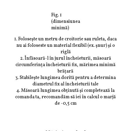
Fig. 1
(dimensiunea
minimă)
1. Folosește un metru de croitorie sau ruleta, daca
nu ai foloseste un material flexibil (ex. șnur) și o
riglă
2. Înfăsoară-l în jurul încheieturii, măsoară
circumferința încheieturii fix, mărimea minimă
brățară
3. Stabilește lungimea dorită pentru a determina
diametrul fix al încheieturii tale
4. Măsoară lungimea obținută și completează la
comanda ta, recomandăm să iei în calcul o marjă
de -0,5 cm