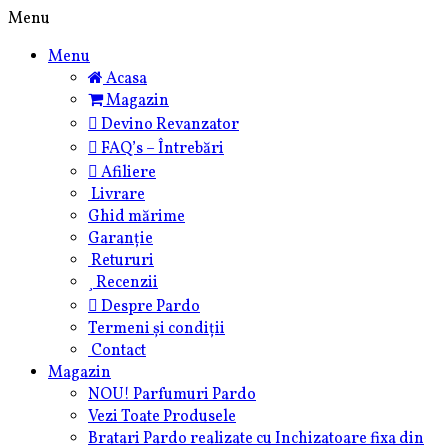
Skip
Menu
to
Menu
content
Acasa
Magazin
Devino Revanzator
FAQ’s – Întrebări
Afiliere
Livrare
Ghid mărime
Garanție
Retururi
Recenzii
Despre Pardo
Termeni și condiții
Contact
Magazin
NOU! Parfumuri Pardo
Vezi Toate Produsele
Bratari Pardo realizate cu Inchizatoare fixa din