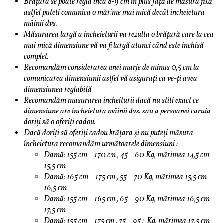
Brățara se poate regla înca 8-9 cm în plus față de măsura fixă
astfel puteti comunica o mărime mai mică decât incheietura
mâinii dvs.
Măsurarea largă a încheieturii va rezulta o brățară care la cea
mai mică dimensiune vă va fi largă atunci când este închisă
complet.
Recomandăm considerarea unei marje de minus 0,5 cm la
comunicarea dimensiunii astfel vă asigurați ca ve-ți avea
dimensiunea reglabilă
Recomandăm masurarea incheiturii dacă nu stiti exact ce
dimensiune are încheietura mâinii dvs. sau a persoanei caruia
doriți să o oferiți cadou.
Dacă doriți să oferiți cadou brățara și nu puteți măsura
încheietura recomandăm următoarele dimensiuni :
Damă: 155 cm – 170 cm , 45 – 60 Kg, mărimea 14,5 cm –
15,5 cm
Damă: 165 cm – 175 cm , 55 – 70 Kg, mărimea 15,5 cm –
16,5 cm
Damă: 155 cm – 165 cm , 65 – 90 Kg, mărimea 16,5 cm –
17,5 cm
Damă: 155 cm – 175 cm , 75 – 95+ Kg, mărimea 17,5 cm –