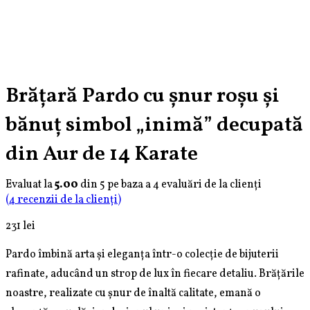
Brățară Pardo cu șnur roșu și
bănuț simbol „inimă” decupată
din Aur de 14 Karate
Evaluat la
5.00
din 5 pe baza a
4
evaluări de la clienți
(
4
recenzii de la clienți)
231
lei
Pardo îmbină arta și eleganța într-o colecție de bijuterii
rafinate, aducând un strop de lux în fiecare detaliu. Brățările
noastre, realizate cu șnur de înaltă calitate, emană o