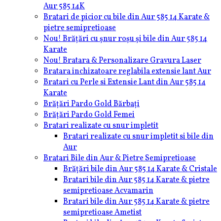
Aur 585 14K
Bratari de picior cu bile din Aur 585 14 Karate &
pietre semipretioase
Nou! Brățări cu șnur roșu și bile din Aur 585 14
Karate
Nou! Bratara & Personalizare Gravura Laser
Bratara inchizatoare reglabila extensie lant Aur
Bratari cu Perle si Extensie Lant din Aur 585 14
Karate
Brățări Pardo Gold Bărbați
Brățări Pardo Gold Femei
Bratari realizate cu snur impletit
Bratari realizate cu snur impletit si bile din
Aur
Bratari Bile din Aur & Pietre Semipretioase
Brățări bile din Aur 585 14 Karate & Cristale
Bratari bile din Aur 585 14 Karate & pietre
semipretioase Acvamarin
Bratari bile din Aur 585 14 Karate & pietre
semipretioase Ametist