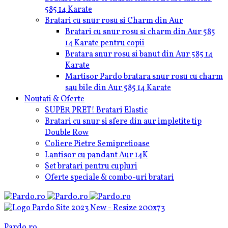
585 14 Karate
Bratari cu snur rosu si Charm din Aur
Bratari cu snur rosu si charm din Aur 585
14 Karate pentru copii
Bratara snur rosu si banut din Aur 585 14
Karate
Martisor Pardo bratara snur rosu cu charm
sau bile din Aur 585 14 Karate
Noutati & Oferte
SUPER PRET! Bratari Elastic
Bratari cu snur si sfere din aur impletite tip
Double Row
Coliere Pietre Semipretioase
Lantisor cu pandant Aur 14K
Set bratari pentru cupluri
Oferte speciale & combo-uri bratari
Pardo.ro