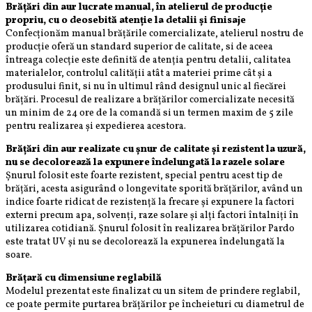
Karate
Brățări din aur lucrate manual, în atelierul de producție
propriu, cu o deosebită atenție la detalii și finisaje
Confecționăm manual brățările comercializate, atelierul nostru de
producție oferă un standard superior de calitate, si de aceea
întreaga colecție este definită de atenția pentru detalii, calitatea
materialelor, controlul calității atât a materiei prime cât și a
produsului finit, si nu în ultimul rând designul unic al fiecărei
brățări. Procesul de realizare a brățărilor comercializate necesită
un minim de 24 ore de la comandă si un termen maxim de 5 zile
pentru realizarea și expedierea acestora.
Brățări din aur realizate cu șnur de calitate și rezistent la uzură,
nu se decolorează la expunere îndelungată la razele solare
Șnurul folosit este foarte rezistent, special pentru acest tip de
brățări, acesta asigurând o longevitate sporită brățărilor, având un
indice foarte ridicat de rezistență la frecare și expunere la factori
externi precum apa, solvenți, raze solare și alți factori întalniți în
utilizarea cotidiană. Șnurul folosit în realizarea brățărilor Pardo
este tratat UV și nu se decolorează la expunerea îndelungată la
soare.
Brățară cu dimensiune reglabilă
Modelul prezentat este finalizat cu un sitem de prindere reglabil,
ce poate permite purtarea brățărilor pe încheieturi cu diametrul de