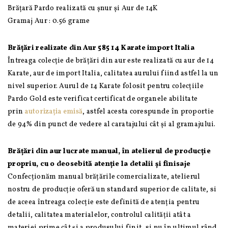
Aur
Brățară Pardo realizată cu șnur și Aur de 14K
585
Gramaj Aur : 0.56 grame
14K
Brățări realizate din Aur 585 14 Karate import Italia
Întreaga colecție de brățări din aur este realizată cu aur de 14
Karate, aur de import Italia, calitatea aurului fiind astfel la un
nivel superior. Aurul de 14 Karate folosit pentru colecțiile
Pardo Gold este verificat certificat de organele abilitate
prin
autorizația emisă
, astfel acesta corespunde în proportie
de 94% din punct de vedere al caratajului cât și al gramajului.
Brățări din aur lucrate manual, în atelierul de producție
propriu, cu o deosebită atenție la detalii și finisaje
Confecționăm manual brățările comercializate, atelierul
nostru de producție oferă un standard superior de calitate, si
de aceea întreaga colecție este definită de atenția pentru
detalii, calitatea materialelor, controlul calității atât a
materiei prime cât și a produsului finit, si nu în ultimul rând