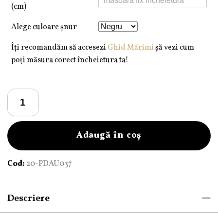
(cm)
Alege culoare șnur
Îți recomandăm să accesezi
Ghid Mărimi
șă vezi cum
poți măsura corect încheietura ta!
Cantitate
Brățară
Pardo
realizată
Adaugă în coș
cu
șnur
Cod:
20-PDAU037
împletit
și
bile
Descriere
de