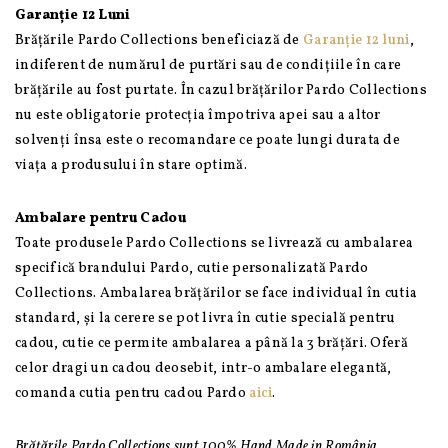
Garanție 12 Luni
Brățările Pardo Collections beneficiază de
Garanție 12 luni
,
indiferent de numărul de purtări sau de condițiile în care
brățările au fost purtate. În cazul brățărilor Pardo Collections
nu este obligatorie protecția împotriva apei sau a altor
solvenți însa este o recomandare ce poate lungi durata de
viața a produsului în stare optimă.
Ambalare pentru Cadou
Toate produsele Pardo Collections se livrează cu ambalarea
specifică brandului Pardo, cutie personalizată Pardo
Collections. Ambalarea brățărilor se face individual în cutia
standard, și la cerere se pot livra în cutie specială pentru
cadou, cutie ce permite ambalarea a până la 3 brățări. Oferă
celor dragi un cadou deosebit, intr-o ambalare elegantă,
comanda cutia pentru cadou Pardo
aici
.
Brățările Pardo Collections sunt 100% Hand Made in România.