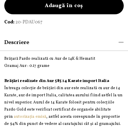
realizată
Adaugă în coș
cu
șnur
Cod:
20-PDAU067
și
bile
de
Descriere
Aur
585
Brățară Pardo realizată cu Aur de 14K & Hematit
14K
Gramaj Aur : 0.17 grame
și
Hematit
Brățări realizate din Aur 585 14 Karate import Italia
Întreaga colecție de brățări din aur este realizată cu aur de 14
Karate, aur de import Italia, calitatea aurului fiind astfel la un
nivel superior. Aurul de 14 Karate folosit pentru colecțiile
Pardo Gold este verificat certificat de organele abilitate
prin
autorizația emisă
, astfel acesta corespunde în proportie
de 94% din punct de vedere al caratajului cât și al gramajului.