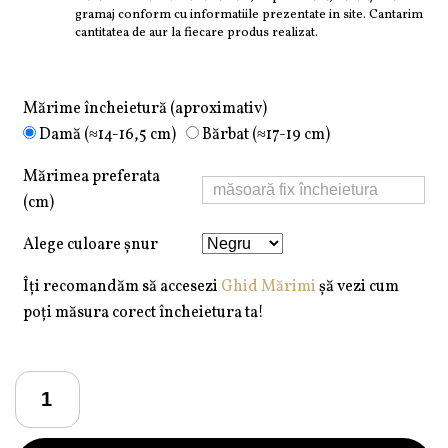
gramaj conform cu informatiile prezentate in site. Cantarim
cantitatea de aur la fiecare produs realizat.
Mărime încheietură (aproximativ)
Damă (≈14-16,5 cm)
Bărbat (≈17-19 cm)
Mărimea preferata
(cm)
Alege culoare șnur
Îți recomandăm să accesezi
Ghid Mărimi
șă vezi cum
poți măsura corect încheietura ta!
Cantitate
Brățară
Pardo