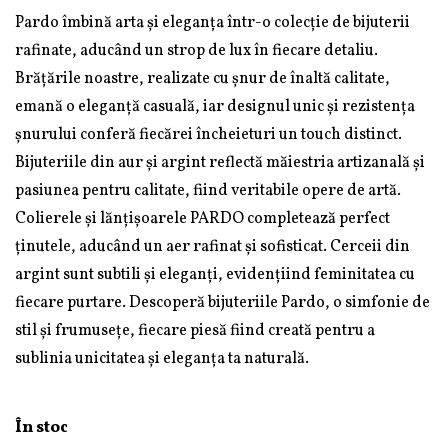
Pardo îmbină arta și eleganța într-o colecție de bijuterii
rafinate, aducând un strop de lux în fiecare detaliu.
Brățările noastre, realizate cu șnur de înaltă calitate,
emană o eleganță casuală, iar designul unic și rezistența
șnurului conferă fiecărei încheieturi un touch distinct.
Bijuteriile din aur și argint reflectă măiestria artizanală și
pasiunea pentru calitate, fiind veritabile opere de artă.
Colierele și lănțișoarele PARDO completează perfect
ținutele, aducând un aer rafinat și sofisticat. Cerceii din
argint sunt subtili și eleganți, evidențiind feminitatea cu
fiecare purtare. Descoperă bijuteriile Pardo, o simfonie de
stil și frumusețe, fiecare piesă fiind creată pentru a
sublinia unicitatea și eleganța ta naturală.
În stoc