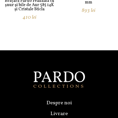
Brățară Pardo realizată cu
mm
șnur și bile de Aur 585 14K
și Cristale Sticla
893
lei
410
lei
Despre noi
Livrare