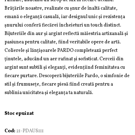
rafinate, aducând un strop de lux în fiecare detaliu.
Brățările noastre, realizate cu șnur de înaltă calitate,
emană o eleganță casuală, iar designul unic și rezistența
șnurului conferă fiecărei încheieturi un touch distinct.
Bijuteriile din aur și argint reflectă măiestria artizanală și
pasiunea pentru calitate, fiind veritabile opere de artă.
Colierele și lănțișoarele PARDO completează perfect
ținutele, aducând un aer rafinat și sofisticat. Cerceii din
argint sunt subtili și eleganți, evidențiind feminitatea cu
fiecare purtare. Descoperă bijuteriile Pardo, o simfonie de
stil și frumusețe, fiecare piesă fiind creată pentru a
sublinia unicitatea și eleganța ta naturală.
Stoc epuizat
Cod:
21-PDAUS111