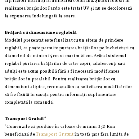
alți factori întalniți în utilizarea cotidiană. Șnurul folosit în
realizarea brățărilor Pardo este tratat UV și nu se decolorează
la expunerea îndelungată la soare.
Brățară cu dimensiune reglabilă
Modelul prezentat este finalizat cu un sitem de prindere
reglabil, ce poate permite purtarea brățărilor pe încheieturi cu
diametrul de minim 15 cm si maxim 21 cm. Având sistemul
reglabil purtarea brățărilor de catre copii, adolescenți sau
adulți este acum posibilă fără a fi necesară modificarea
brățărilor în prealabil. Pentru realizarea brățărilor cu
dimensiuni atipice, recomandăm ca solicitarea modificărilor
să fie făcută în casuța pentru informații suplimentare
completată la comandă.
Transport Gratuit*
*Comenzile cu produse în valoare de minim 250 Ron
beneficiază de
Transport Gratuit
în toată țara fără limită de