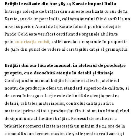
Brățări realizate din Aur 585 14 Karate import Italia
Întreaga colecție de brățări din aur este realizată cu aur de 14
Karate, aur de import Italia, calitatea aurului fiind astfel la un
nivel superior. Aurul de 14 Karate folosit pentru colecțiile
Pardo Gold este verificat certificat de organele abilitate
prin
autorizația emisă
, astfel acesta corespunde în proportie
de 94% din punct de vedere al caratajului cât și al gramajului.
Brățări din aur lucrate manual, în atelierul de producție
propriu, cu o deosebită atenție la detalii și finisaje
Confecționăm manual brățările comercializate, atelierul
nostru de producție oferă un standard superior de calitate, si
de aceea întreaga colecție este definită de atenția pentru
detalii, calitatea materialelor, controlul calității atât a
materiei prime cât și a produsului finit, si nu în ultimul rând
designul unic al fiecărei brățări. Procesul de realizare a
brățărilor comercializate necesită un minim de 24 ore de la
comandă si un termen maxim de 5 zile pentru realizarea și