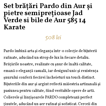
Set brățări Pardo din Aur și
pietre semiprețioase Jad
Verde si bile de Aur 585 14
Karate
508
lei
Pardo îmbină arta și eleganța într-o colecție de bijuterii
rafinate, aducând un strop de lux în fiecare detaliu.
Brățările noastre, realizate cu șnur de înaltă calitate,
emană o eleganță casuală, iar designul unic și rezistența
șnurului conferă fiecărei încheieturi un touch distinct.
Bijuteriile din aur și argint reflectă măiestria artizanală și
pasiunea pentru calitate, fiind veritabile opere de artă.
Colierele și lănțișoarele PARDO completează perfect
ținutele, aducând un aer rafinat și sofisticat. Cerceii din