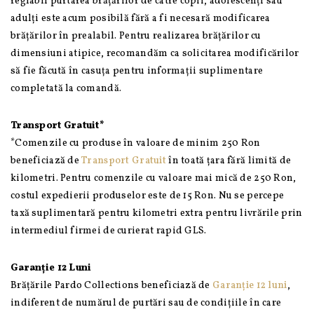
reglabil purtarea brățărilor de catre copii, adolescenți sau
adulți este acum posibilă fără a fi necesară modificarea
brățărilor în prealabil. Pentru realizarea brățărilor cu
dimensiuni atipice, recomandăm ca solicitarea modificărilor
să fie făcută în casuța pentru informații suplimentare
completată la comandă.
Transport Gratuit*
*Comenzile cu produse în valoare de minim 250 Ron
beneficiază de
Transport Gratuit
în toată țara fără limită de
kilometri. Pentru comenzile cu valoare mai mică de 250 Ron,
costul expedierii produselor este de 15 Ron. Nu se percepe
taxă suplimentară pentru kilometri extra pentru livrările prin
intermediul firmei de curierat rapid GLS.
Garanție 12 Luni
Brățările Pardo Collections beneficiază de
Garanție 12 luni
,
indiferent de numărul de purtări sau de condițiile în care