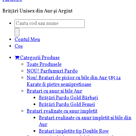
Brățări Unisex din Aur și Argint
Products
search
Contul Meu
Coș
Categorii Produse
Toate Produsele
NOU! Parfumuri Pardo
Nou! Bratari de picior cu bile din Aur 585 14
Karate & pietre semipretioase
Bratari cu snur si bile Aur
Brățări Pardo Gold Bărbați
Brățări Pardo Gold Femei
Bratari realizate cu snur impletit
Bratari realizate cu snur impletit si bile din
Aur
Bratari impletite tip Double Row