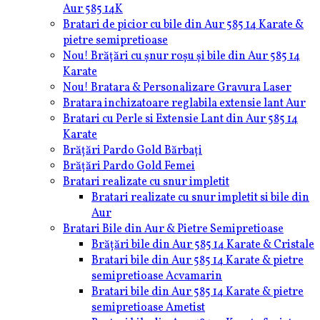
Aur 585 14K
Bratari de picior cu bile din Aur 585 14 Karate &
pietre semipretioase
Nou! Brățări cu șnur roșu și bile din Aur 585 14
Karate
Nou! Bratara & Personalizare Gravura Laser
Bratara inchizatoare reglabila extensie lant Aur
Bratari cu Perle si Extensie Lant din Aur 585 14
Karate
Brățări Pardo Gold Bărbați
Brățări Pardo Gold Femei
Bratari realizate cu snur impletit
Bratari realizate cu snur impletit si bile din
Aur
Bratari Bile din Aur & Pietre Semipretioase
Brățări bile din Aur 585 14 Karate & Cristale
Bratari bile din Aur 585 14 Karate & pietre
semipretioase Acvamarin
Bratari bile din Aur 585 14 Karate & pietre
semipretioase Ametist