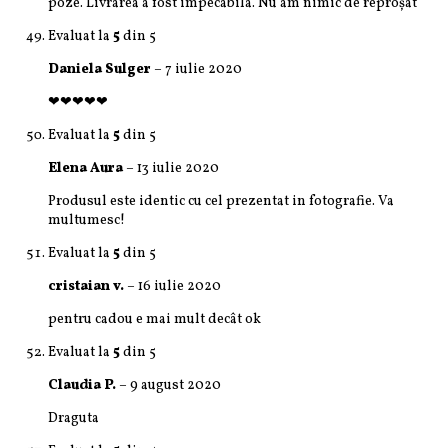
poze. Livrarea a fost impecabila. Nu am nimic de reproșat
Evaluat la
5
din 5
Daniela Sulger
–
7 iulie 2020
❤❤❤❤❤
Evaluat la
5
din 5
Elena Aura
–
13 iulie 2020
Produsul este identic cu cel prezentat in fotografie. Va
multumesc!
Evaluat la
5
din 5
cristaian v.
–
16 iulie 2020
pentru cadou e mai mult decât ok
Evaluat la
5
din 5
Claudia P.
–
9 august 2020
Draguta