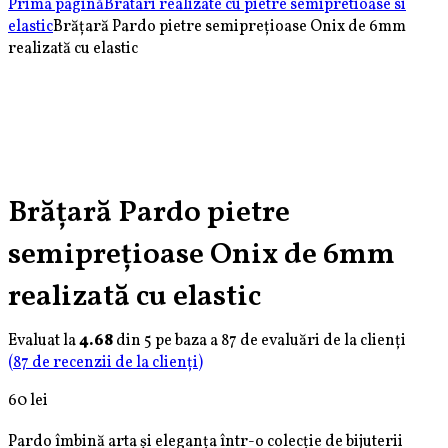
Prima pagină
Bratari realizate cu pietre semipretioase si
elastic
Brățară Pardo pietre semiprețioase Onix de 6mm
realizată cu elastic
Set
Brățară
brățări
Pardo
Pardo
cu
din
șnur
Aur
roșu
585
și
14K
bănuț
Brățară Pardo pietre
cu
Zodie
semiprețioase Onix de 6mm
Cristale
din
Sticla
Aur
realizată cu elastic
și
de
Onix
14K
Evaluat la
4.68
din 5 pe baza a
87
de evaluări de la clienți
(
87
de recenzii de la clienți)
60
lei
Pardo îmbină arta și eleganța într-o colecție de bijuterii