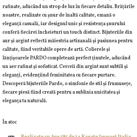
rafinate, aducând un strop de lux în fiecare detaliu. Brățările
noastre, realizate cu șnur de înaltă calitate, emană o
eleganță casuală, iar designul unic și rezistența șnurului
conferă fiecărei încheieturi un touch distinct. Bijuteriile din
aur și argint reflectă măiestria artizanală și pasiunea pentru
calitate, fiind veritabile opere de artă. Colierele și
lănțișoarele PARDO completează perfect ținutele, aducând
un aer rafinat și sofisticat. Cerceii din argint sunt subtili și
eleganți, evidențiind feminitatea cu fiecare purtare.
Descoperă bijuteriile Pardo, o simfonie de stil și frumusețe,
fiecare piesă fiind creată pentru a sublinia unicitatea și
eleganța ta naturală.
În stoc