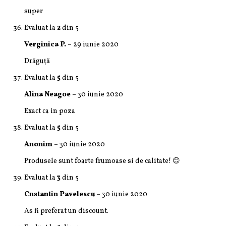
super
Evaluat la
2
din 5
Verginica P.
–
29 iunie 2020
Drăguță
Evaluat la
5
din 5
Alina Neagoe
–
30 iunie 2020
Exact ca in poza
Evaluat la
5
din 5
Anonim
–
30 iunie 2020
Produsele sunt foarte frumoase si de calitate! 😊
Evaluat la
3
din 5
Cnstantin Pavelescu
–
30 iunie 2020
As fi preferat un discount.