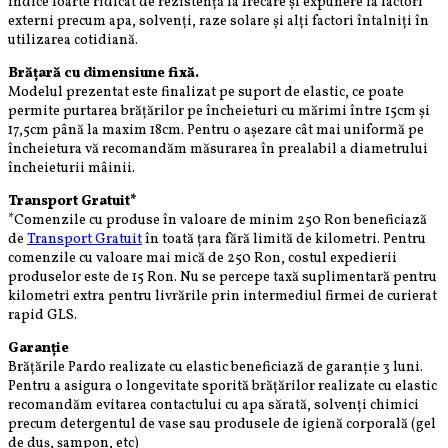
indice foarte ridicat de rezistență la frecare și expunere la factori
externi precum apa, solvenți, raze solare și alți factori întalniți în
utilizarea cotidiană.
Brățară cu dimensiune fixă.
Modelul prezentat este finalizat pe suport de elastic, ce poate
permite purtarea brățărilor pe încheieturi cu mărimi între 15cm și
17,5cm până la maxim 18cm. Pentru o așezare cât mai uniformă pe
încheietura vă recomandăm măsurarea în prealabil a diametrului
încheieturii mâinii.
Transport Gratuit*
*Comenzile cu produse în valoare de minim 250 Ron beneficiază
de
Transport Gratuit
în toată țara fără limită de kilometri. Pentru
comenzile cu valoare mai mică de 250 Ron, costul expedierii
produselor este de 15 Ron. Nu se percepe taxă suplimentară pentru
kilometri extra pentru livrările prin intermediul firmei de curierat
rapid GLS.
Garanție
Brățările Pardo realizate cu elastic beneficiază de garanție 3 luni.
Pentru a asigura o longevitate sporită brățărilor realizate cu elastic
recomandăm evitarea contactului cu apa sărată, solvenți chimici
precum detergentul de vase sau produsele de igienă corporală (gel
de duș, șampon, etc)