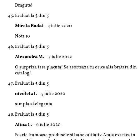
Dragute!
Evaluat la
5
din 5
Mirela Badai
–
4 iulie 2020
Nota 10
Evaluat la
5
din 5
Alexandra M.
–
5 iulie 2020
O surpriza tare placuta! Se asorteaza cu orice alta bratara din
catalog!
Evaluat la
5
din 5
nicoleta I.
–
5 iulie 2020
simpla si eleganta
Evaluat la
5
din 5
Alina C.
–
6 iulie 2020
Foarte frumoase produsele și bune calitativ. Arata exact ca în