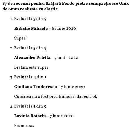
87 de recenzii pentru
Brățară Pardo pietre semiprețioase Onix
de 6mm realizată cu elastic
Evaluat la
5
din 5
Ridiche Mihaela
–
6 iunie 2020
Super!
Evaluat la
5
din 5
Alexandru Petrita
–
7 iunie 2020
Bratara este super
Evaluat la
4
din 5
Gintiana Teodorescu
–
7 iunie 2020
Culoarea nu a fost prea frumosa, dar este ok
Evaluat la
5
din 5
Lavinia Rotariu
–
7 iunie 2020
Frumoasa.