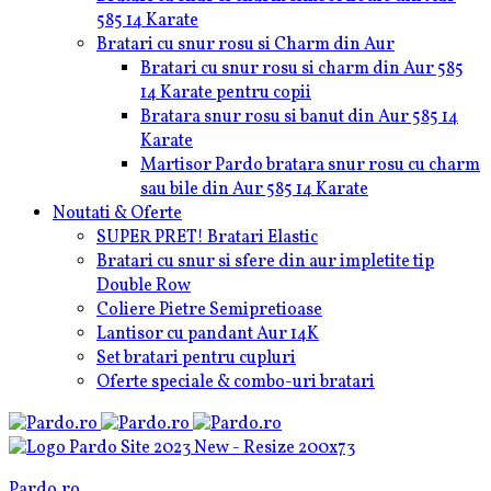
585 14 Karate
Bratari cu snur rosu si Charm din Aur
Bratari cu snur rosu si charm din Aur 585
14 Karate pentru copii
Bratara snur rosu si banut din Aur 585 14
Karate
Martisor Pardo bratara snur rosu cu charm
sau bile din Aur 585 14 Karate
Noutati & Oferte
SUPER PRET! Bratari Elastic
Bratari cu snur si sfere din aur impletite tip
Double Row
Coliere Pietre Semipretioase
Lantisor cu pandant Aur 14K
Set bratari pentru cupluri
Oferte speciale & combo-uri bratari
Pardo.ro