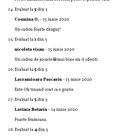
Evaluat la
5
din 5
Cosmina O.
–
13 iunie 2020
Un cadou foarte drăguț!
Evaluat la
1
din 5
nicoleta visan
–
13 iunie 2020
Un cadou de jucarie😁mai bine nu il oferiti
Evaluat la
5
din 5
Lacramioara Pascariu
–
13 iunie 2020
Este Ok tinand cont ca e gratis
Evaluat la
5
din 5
Lavinia Rotariu
–
14 iunie 2020
Foarte frumoasa.
Evaluat la
4
din 5