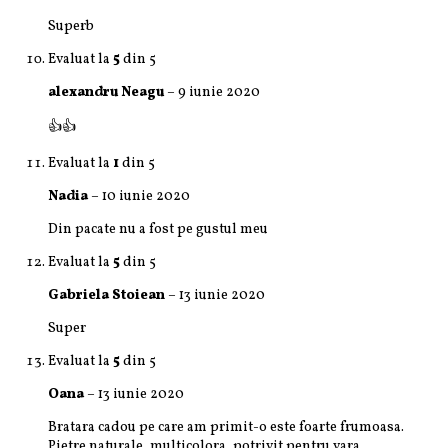
Superb
Evaluat la
5
din 5
alexandru Neagu
–
9 iunie 2020
👍👍
Evaluat la
1
din 5
Nadia
–
10 iunie 2020
Din pacate nu a fost pe gustul meu
Evaluat la
5
din 5
Gabriela Stoiean
–
13 iunie 2020
Super
Evaluat la
5
din 5
Oana
–
13 iunie 2020
Bratara cadou pe care am primit-o este foarte frumoasa.
Pietre naturale, multicolora, potrivit pentru vara.