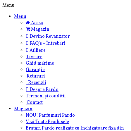
Skip
Menu
to
Menu
content
Acasa
Magazin
Devino Revanzator
FAQ’s – Întrebări
Afiliere
Livrare
Ghid mărime
Garanție
Retururi
Recenzii
Despre Pardo
Termeni și condiții
Contact
Magazin
NOU! Parfumuri Pardo
Vezi Toate Produsele
Bratari Pardo realizate cu Inchizatoare fixa din