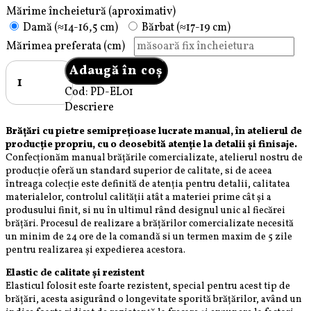
Mărime încheietură (aproximativ)
Damă (≈14-16,5 cm)
Bărbat (≈17-19 cm)
Mărimea preferata (cm)
Cantitate
Adaugă în coș
Brățară
Cod:
PD-EL01
Pardo
Descriere
pietre
semiprețioase
Brățări cu pietre semiprețioase
lucrate manual, în atelierul de
Onix
producție propriu, cu o deosebită atenție la detalii și finisaje.
de
Confecționăm manual brățările comercializate, atelierul nostru de
producție oferă un standard superior de calitate, si de aceea
6mm
întreaga colecție este definită de atenția pentru detalii, calitatea
realizată
materialelor, controlul calității atât a materiei prime cât și a
cu
produsului finit, si nu în ultimul rând designul unic al fiecărei
elastic
brățări. Procesul de realizare a brățărilor comercializate necesită
un minim de 24 ore de la comandă si un termen maxim de 5 zile
pentru realizarea și expedierea acestora.
Elastic de calitate și rezistent
Elasticul folosit este foarte rezistent, special pentru acest tip de
brățări, acesta asigurând o longevitate sporită brățărilor, având un