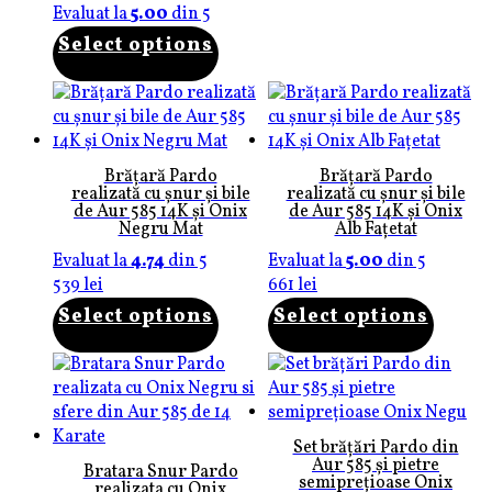
Evaluat la
5.00
din 5
Select options
Brățară Pardo
Brățară Pardo
realizată cu șnur și bile
realizată cu șnur și bile
de Aur 585 14K și Onix
de Aur 585 14K și Onix
Negru Mat
Alb Fațetat
Evaluat la
4.74
din 5
Evaluat la
5.00
din 5
539
lei
661
lei
Select options
Select options
Set brățări Pardo din
Aur 585 și pietre
Bratara Snur Pardo
semiprețioase Onix
realizata cu Onix