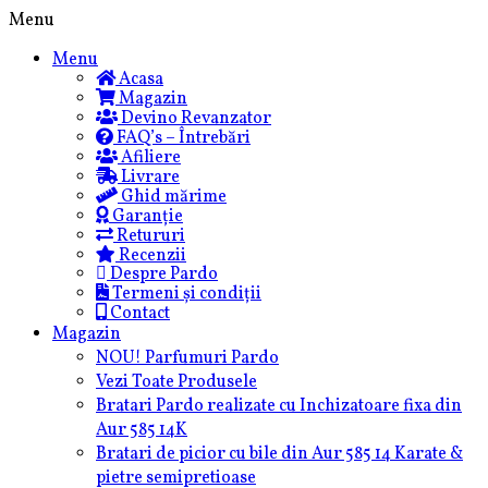
Skip
Menu
to
Menu
content
Acasa
Magazin
Devino Revanzator
FAQ’s – Întrebări
Afiliere
Livrare
Ghid mărime
Garanție
Retururi
Recenzii
Despre Pardo
Termeni și condiții
Contact
Magazin
NOU! Parfumuri Pardo
Vezi Toate Produsele
Bratari Pardo realizate cu Inchizatoare fixa din
Aur 585 14K
Bratari de picior cu bile din Aur 585 14 Karate &
pietre semipretioase