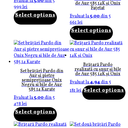
Evaluat la
5.00
din 5
de Aur 585 14K și Onix
999
lei
Fațetat
Select options
Evaluat la
5.00
din 5
661
lei
Select options
Brățară Pardo
realizată cu șnur și bile
Set brățări Pardo din
de Aur 585 14K și Onix
Aur și pietre
semiprețioase Onix
Evaluat la
4.94
din 5
Negru si bile de Aur
585 14 Karate
Select options
181
lei
Evaluat la
5.00
din 5
478
lei
Select options