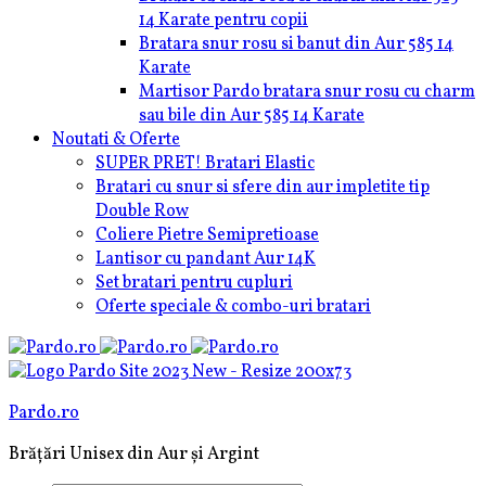
14 Karate pentru copii
Bratara snur rosu si banut din Aur 585 14
Karate
Martisor Pardo bratara snur rosu cu charm
sau bile din Aur 585 14 Karate
Noutati & Oferte
SUPER PRET! Bratari Elastic
Bratari cu snur si sfere din aur impletite tip
Double Row
Coliere Pietre Semipretioase
Lantisor cu pandant Aur 14K
Set bratari pentru cupluri
Oferte speciale & combo-uri bratari
Pardo.ro
Brățări Unisex din Aur și Argint