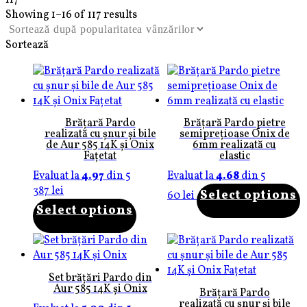
117
Showing 1–16 of 117 results
Sortează
Brățară Pardo
Brățară Pardo pietre
realizată cu șnur și bile
semiprețioase Onix de
de Aur 585 14K și Onix
6mm realizată cu
Fațetat
elastic
Evaluat la
4.97
din 5
Evaluat la
4.68
din 5
387
lei
Select options
60
lei
Select options
Set brățări Pardo din
Aur 585 14K și Onix
Brățară Pardo
realizată cu șnur și bile