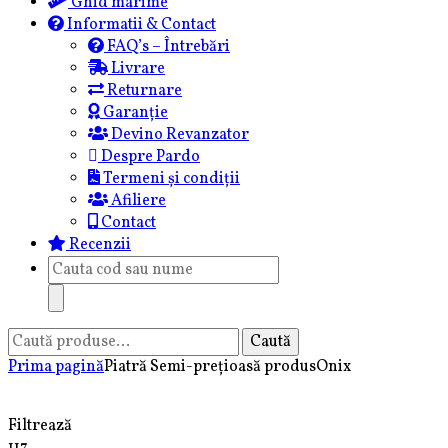
Ghid marime
Informatii & Contact
FAQ’s – Întrebări
Livrare
Returnare
Garanție
Devino Revanzator
Despre Pardo
Termeni și condiții
Afiliere
Contact
Recenzii
Products
search
Caută
Caută
după:
Prima pagină
Piatră Semi-prețioasă produs
Onix
Onix
Filtrează