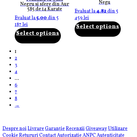
Negu
Negru si sfere din Aur
585 de 14 Karate
Evaluat la
4.82
din 5
Evaluat la
5.00
din 5
459
lei
187
lei
Select options
Select options
1
2
3
4
…
6
7
8
→
Despre noi
Livrare
Garanție
Recenzii
Giveaway
Utilizare
Cookie
Retururi
Contact
Autorizatie ANPC
Autenticitate