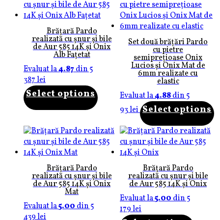
Brățară Pardo
realizată cu șnur și bile
Set două brățări Pardo
de Aur 585 14K și Onix
cu pietre
Alb Fațetat
semiprețioase Onix
Lucios și Onix Mat de
Evaluat la
4.87
din 5
6mm realizate cu
387
lei
elastic
Select options
Evaluat la
4.88
din 5
Select options
93
lei
Brățară Pardo
Brățară Pardo
realizată cu șnur și bile
realizată cu șnur și bile
de Aur 585 14K și Onix
de Aur 585 14K și Onix
Mat
Evaluat la
5.00
din 5
Evaluat la
5.00
din 5
179
lei
439
lei