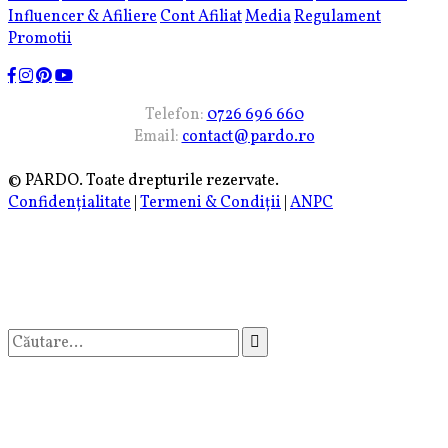
Influencer & Afiliere
Cont Afiliat
Media
Regulament
Promotii
Telefon:
0726 696 660
Email:
contact@pardo.ro
© PARDO. Toate drepturile rezervate.
Confidențialitate
|
Termeni & Condiții
|
ANPC
Caută
după: