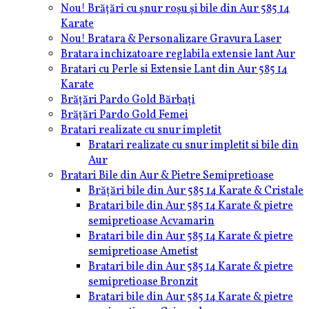
Nou! Brățări cu șnur roșu și bile din Aur 585 14
Karate
Nou! Bratara & Personalizare Gravura Laser
Bratara inchizatoare reglabila extensie lant Aur
Bratari cu Perle si Extensie Lant din Aur 585 14
Karate
Brățări Pardo Gold Bărbați
Brățări Pardo Gold Femei
Bratari realizate cu snur impletit
Bratari realizate cu snur impletit si bile din
Aur
Bratari Bile din Aur & Pietre Semipretioase
Brățări bile din Aur 585 14 Karate & Cristale
Bratari bile din Aur 585 14 Karate & pietre
semipretioase Acvamarin
Bratari bile din Aur 585 14 Karate & pietre
semipretioase Ametist
Bratari bile din Aur 585 14 Karate & pietre
semipretioase Bronzit
Bratari bile din Aur 585 14 Karate & pietre