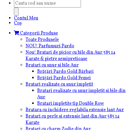
Products
search
Contul Meu
Coș
Categorii Produse
Toate Produsele
NOU! Parfumuri Pardo
Nou! Bratari de picior cu bile din Aur 585 14
Karate & pietre semipretioase
Bratari cu snur si bile Aur
Brățări Pardo Gold Bărbați
Brățări Pardo Gold Femei
Bratari realizate cu snur impletit
Bratari realizate cu snur impletit si bile din
Aur
Bratari impletite tip Double Row
Bratara cu inchidere reglabila extensie lant Aur
Bratari cu perle si extensie lant din Aur 585 14
Karate
Bratari cu charm Zodie din Aur