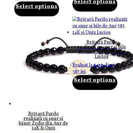
Select options
Select options
Brățară Pardo
realizată cu șnur și bile
de Aur 585 14K și Onix
Lucios
Evaluat la
5.00
din 5
387
lei
Select options
Brățară Pardo
realizată cu șnur și
bănuț Zodie din Aur de
14K & Onix