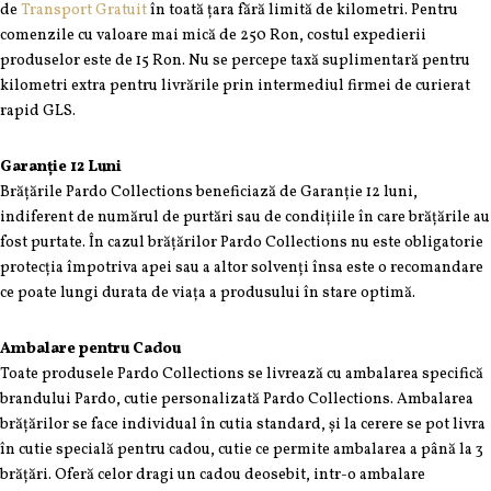
de
Transport Gratuit
în toată țara fără limită de kilometri. Pentru
comenzile cu valoare mai mică de 250 Ron, costul expedierii
produselor este de 15 Ron. Nu se percepe taxă suplimentară pentru
kilometri extra pentru livrările prin intermediul firmei de curierat
rapid GLS.
Garanție 12 Luni
Brățările Pardo Collections beneficiază de Garanție 12 luni,
indiferent de numărul de purtări sau de condițiile în care brățările au
fost purtate. În cazul brățărilor Pardo Collections nu este obligatorie
protecția împotriva apei sau a altor solvenți însa este o recomandare
ce poate lungi durata de viața a produsului în stare optimă.
Ambalare pentru Cadou
Toate produsele Pardo Collections se livrează cu ambalarea specifică
brandului Pardo, cutie personalizată Pardo Collections. Ambalarea
brățărilor se face individual în cutia standard, și la cerere se pot livra
în cutie specială pentru cadou, cutie ce permite ambalarea a până la 3
brățări. Oferă celor dragi un cadou deosebit, intr-o ambalare