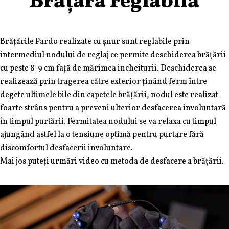
Brățara reglabilă
Brățările Pardo realizate cu șnur sunt reglabile prin
intermediul nodului de reglaj ce permite deschiderea brățării
cu peste 8-9 cm față de mărimea incheiturii. Deschiderea se
realizează prin tragerea către exterior ținând ferm între
degete ultimele bile din capetele brățării, nodul este realizat
foarte strâns pentru a preveni ulterior desfacerea involuntară
în timpul purtării. Fermitatea nodului se va relaxa cu timpul
ajungând astfel la o tensiune optimă pentru purtare fără
discomfortul desfacerii involuntare.
Mai jos puteți urmări video cu metoda de desfacere a brățării.