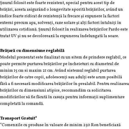
Șnurul folosit este foarte rezistent, special pentru acest tip de
brățări, acesta asigurând o longevitate sporită brățărilor, având un
indice foarte ridicat de rezistență la frecare și expunere la factori
externi precum apa, solvenți, raze solare și alți factori întalniți în
utilizarea cotidiană. Șnurul folosit în realizarea brățărilor Pardo este
tratat UV și nu se decolorează la expunerea îndelungată la soare.
Brățară cu dimensiune reglabilă
Modelul prezentat este finalizat cu un sitem de prindere reglabil, ce
poate permite purtarea brățărilor pe încheieturi cu diametrul de
minim 15 cm si maxim 21 cm. Având sistemul reglabil purtarea
brățărilor de catre copii, adolescenți sau adulți este acum posibilă
fără a fi necesară modificarea brățărilor în prealabil. Pentru realizarea
brățărilor cu dimensiuni atipice, recomandăm ca solicitarea
modificărilor să fie făcută în casuța pentru informații suplimentare
completată la comandă.
Transport Gratuit*
*Comenzile cu produse în valoare de minim 250 Ron beneficiază