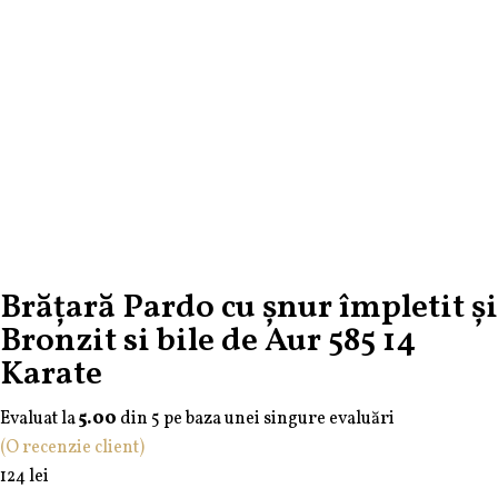
Soarelui
Negu
Maro
Brățară Pardo cu șnur împletit și
Bronzit si bile de Aur 585 14
Karate
Evaluat la
5.00
din 5 pe baza unei singure evaluări
(O recenzie client)
124
lei