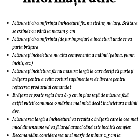
Măsurati circumferința încheieturii fix, nu strâns, nu larg. Brățara
se extinde cu până la maxim 9 cm
Măsurați circumferinta (de jur imprejur) a încheturii unde se va
purta brățara
Măsurați încheietura nu alta componenta a mâinii (palma, pumn
închis, etc.)
Măsurați închietura fix nu masura largă la care doriți să purtați
brățara pentru a evita costuri suplimentare de livrare pentru
refacerea produsului comandat
Brățara se poate regla înca 8-9 cm în plus față de măsura fixă
astfel puteti comunica o mărime mai mică decât incheietura mâinii
dvs.
Măsurarea largă a încheieturii va rezulta o brățară care la cea mai
mică dimensiune vă va fi largă atunci când este închisă complet.
Recomandăm considerarea unei marje de minus 0,5 cm la