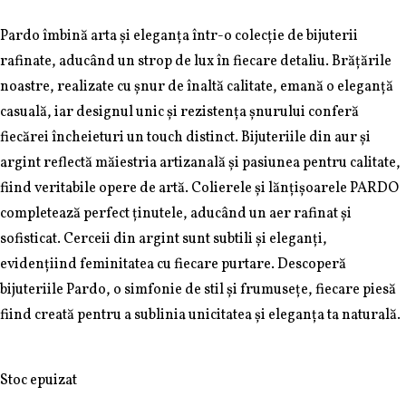
Pardo îmbină arta și eleganța într-o colecție de bijuterii
rafinate, aducând un strop de lux în fiecare detaliu. Brățările
noastre, realizate cu șnur de înaltă calitate, emană o eleganță
casuală, iar designul unic și rezistența șnurului conferă
fiecărei încheieturi un touch distinct. Bijuteriile din aur și
argint reflectă măiestria artizanală și pasiunea pentru calitate,
fiind veritabile opere de artă. Colierele și lănțișoarele PARDO
completează perfect ținutele, aducând un aer rafinat și
sofisticat. Cerceii din argint sunt subtili și eleganți,
evidențiind feminitatea cu fiecare purtare. Descoperă
bijuteriile Pardo, o simfonie de stil și frumusețe, fiecare piesă
fiind creată pentru a sublinia unicitatea și eleganța ta naturală.
Stoc epuizat