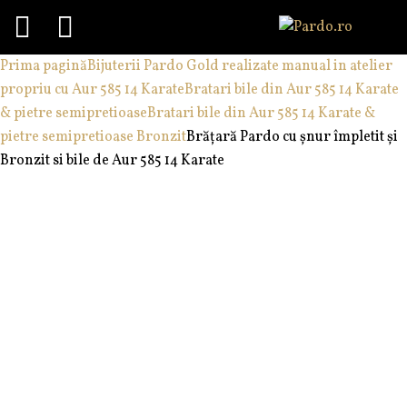
Menu
Skip
Prima pagină
Bijuterii Pardo Gold realizate manual in atelier
to
propriu cu Aur 585 14 Karate
Bratari bile din Aur 585 14 Karate
content
& pietre semipretioase
Bratari bile din Aur 585 14 Karate &
pietre semipretioase Bronzit
Brățară Pardo cu șnur împletit și
Bronzit si bile de Aur 585 14 Karate
Set
Set
brățări
brățări
Pardo
Pardo
din
din
Aur
Aur
585
585
și
și
pietre
pietre
semiprețioase
semiprețioase
Piatra
Onix