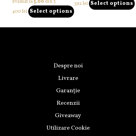
Evaluat la
5.00
din 5
Select options
392
lei
Select options
400
lei
Despre noi
Livrare
Garanție
Recenzii
Giveaway
Utilizare Cookie