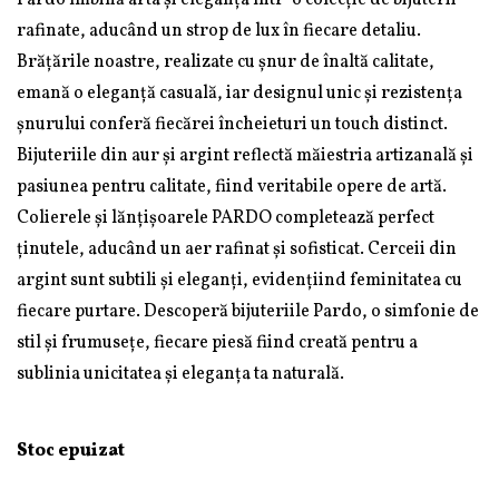
Pardo îmbină arta și eleganța într-o colecție de bijuterii
rafinate, aducând un strop de lux în fiecare detaliu.
Brățările noastre, realizate cu șnur de înaltă calitate,
emană o eleganță casuală, iar designul unic și rezistența
șnurului conferă fiecărei încheieturi un touch distinct.
Bijuteriile din aur și argint reflectă măiestria artizanală și
pasiunea pentru calitate, fiind veritabile opere de artă.
Colierele și lănțișoarele PARDO completează perfect
ținutele, aducând un aer rafinat și sofisticat. Cerceii din
argint sunt subtili și eleganți, evidențiind feminitatea cu
fiecare purtare. Descoperă bijuteriile Pardo, o simfonie de
stil și frumusețe, fiecare piesă fiind creată pentru a
sublinia unicitatea și eleganța ta naturală.
Stoc epuizat