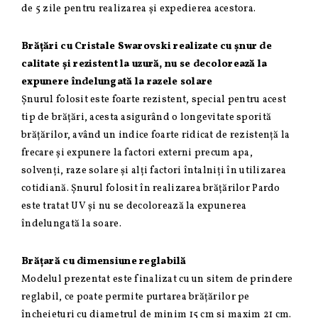
de 5 zile pentru realizarea și expedierea acestora.
Brățări cu Cristale Swarovski realizate cu șnur de
calitate și rezistent la uzură, nu se decolorează la
expunere îndelungată la razele solare
Șnurul folosit este foarte rezistent, special pentru acest
tip de brățări, acesta asigurând o longevitate sporită
brățărilor, având un indice foarte ridicat de rezistență la
frecare și expunere la factori externi precum apa,
solvenți, raze solare și alți factori întalniți în utilizarea
cotidiană. Șnurul folosit în realizarea brățărilor Pardo
este tratat UV și nu se decolorează la expunerea
îndelungată la soare.
Brățară cu dimensiune reglabilă
Modelul prezentat este finalizat cu un sitem de prindere
reglabil, ce poate permite purtarea brățărilor pe
încheieturi cu diametrul de minim 15 cm si maxim 21 cm.