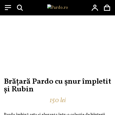
Menu
Skip
to
content
Brățară Pardo cu șnur împletit
și Rubin
150
lei