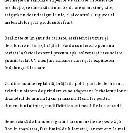
definește un standard superior de calitate. Procesul de
producție, ce durează minim 24 de ore și maxim 5 zile,
asigură nu doar designul unic, ci și controlul riguros al
materialelor și al produsului finit.
Realizate cu un șnur de calitate, rezistent la uzură și
decolorare în timp, brățările Pardo sunt create pentru a
rezista la factori externi precum apă, solvenți și raze solare.
Șnurul tratat UV menține culoarea chiar și la expunerea
îndelungată la soare.
Cu dimensiune reglabilă, brățările pot fi purtate de oricine,
având un sistem de prindere ce se adaptează încheieturilor cu
diametrul de minim 14 cm și maxim 21 cm. Iar pentru
dimensiuni atipice, modificările sunt posibile la comandă.
Beneficiază de transport gratuit la comenzile de peste 250
Ron în toată țara, fără limită de kilometri, iar comenzile mai