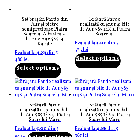
Set brățări Pardo din
Brățară Pardo
Aur și pietre
realizată cu șnur și bile
semiprețioase Piatra
de Aur 585 14K și Piatra
Soarelui Albastru si
Soarelui
bile de Aur 585 14
Evaluat la
5.00
din 5
Karate
373
lei
Evaluat la
4.83
din 5
Select options
486
lei
Select options
Brățară Pardo
Brățară Pardo
realizată cu șnur și bile
realizată cu șnur și bile
de Aur 585 14K și Piatra
de Aur 585 14K și Piatra
Soarelui Maro
Soarelui Maro
Evaluat la
5.00
din 5
Evaluat la
4.88
din 5
387
lei