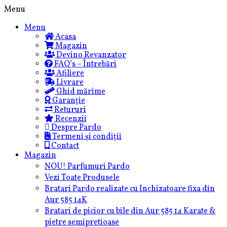
Skip
Menu
to
Menu
content
Acasa
Magazin
Devino Revanzator
FAQ’s – Întrebări
Afiliere
Livrare
Ghid mărime
Garanție
Retururi
Recenzii
Despre Pardo
Termeni și condiții
Contact
Magazin
NOU! Parfumuri Pardo
Vezi Toate Produsele
Bratari Pardo realizate cu Inchizatoare fixa din
Aur 585 14K
Bratari de picior cu bile din Aur 585 14 Karate &
pietre semipretioase