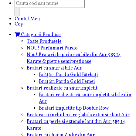
Products
search
Contul Meu
Coș
Categorii Produse
Toate Produsele
NOU! Parfumuri Pardo
Nou! Bratari de picior cu bile din Aur 585 14
Karate & pietre semipretioase
Bratari cu snur si bile Aur
Brățări Pardo Gold Bărbați
Brățări Pardo Gold Femei
Bratari realizate cu snur impletit
Bratari realizate cu snur impletit si bile din
Aur
Bratari impletite tip Double Row
Bratara cu inchidere reglabila extensie lant Aur
Bratari cu perle si extensie lant din Aur 585 14
Karate
Bratari cu charm Zodie din Aur