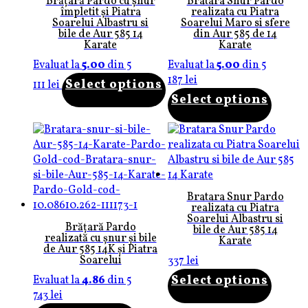
Brățară Pardo cu șnur
Bratara Snur Pardo
împletit și Piatra
realizata cu Piatra
Soarelui Albastru si
Soarelui Maro si sfere
bile de Aur 585 14
din Aur 585 de 14
Karate
Karate
Evaluat la
5.00
din 5
Evaluat la
5.00
din 5
187
lei
Select options
111
lei
Select options
Bratara Snur Pardo
realizata cu Piatra
Soarelui Albastru si
Brățară Pardo
bile de Aur 585 14
realizată cu șnur și bile
Karate
de Aur 585 14K și Piatra
Soarelui
337
lei
Select options
Evaluat la
4.86
din 5
743
lei