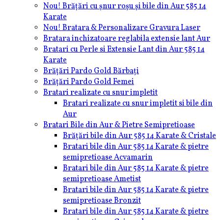
Nou! Brățări cu șnur roșu și bile din Aur 585 14
Karate
Nou! Bratara & Personalizare Gravura Laser
Bratara inchizatoare reglabila extensie lant Aur
Bratari cu Perle si Extensie Lant din Aur 585 14
Karate
Brățări Pardo Gold Bărbați
Brățări Pardo Gold Femei
Bratari realizate cu snur impletit
Bratari realizate cu snur impletit si bile din
Aur
Bratari Bile din Aur & Pietre Semipretioase
Brățări bile din Aur 585 14 Karate & Cristale
Bratari bile din Aur 585 14 Karate & pietre
semipretioase Acvamarin
Bratari bile din Aur 585 14 Karate & pietre
semipretioase Ametist
Bratari bile din Aur 585 14 Karate & pietre
semipretioase Bronzit
Bratari bile din Aur 585 14 Karate & pietre