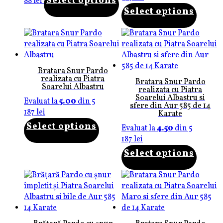
Select options
88
lei
Select options
Bratara Snur Pardo
realizata cu Piatra
Bratara Snur Pardo
Soarelui Albastru
realizata cu Piatra
Soarelui Albastru si
Evaluat la
5.00
din 5
sfere din Aur 585 de 14
187
lei
Karate
Select options
Evaluat la
4.50
din 5
187
lei
Select options