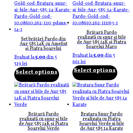
Brățară Pardo
realizată cu șnur și bile
Set brățări Pardo din
de Aur 585 14K și Piatra
Aur 585 14K cu Ametist
Soarelui Maro
și Piatra Soarelui
Evaluat la
5.00
din 5
Evaluat la
5.00
din 5
661
lei
519
lei
Select options
Select options
Brățară Pardo
Bratara Snur Pardo
realizată cu șnur și bile
realizata cu Piatra
de Aur 585 14K și Piatra
Soarelui Verde si bile
Soarelui Verde
de Aur 585 14 Karate