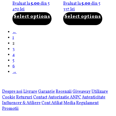
Evaluat la
5.00
din 5
Evaluat la
5.00
din 5
470
lei
337
lei
Select options
Select options
←
1
2
3
4
5
6
→
Despre noi
Livrare
Garanție
Recenzii
Giveaway
Utilizare
Cookie
Retururi
Contact
Autorizatie ANPC
Autenticitate
Influencer & Afiliere
Cont Afiliat
Media
Regulament
Promotii