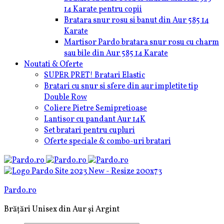
14 Karate pentru copii
Bratara snur rosu si banut din Aur 585 14
Karate
Martisor Pardo bratara snur rosu cu charm
sau bile din Aur 585 14 Karate
Noutati & Oferte
SUPER PRET! Bratari Elastic
Bratari cu snur si sfere din aur impletite tip
Double Row
Coliere Pietre Semipretioase
Lantisor cu pandant Aur 14K
Set bratari pentru cupluri
Oferte speciale & combo-uri bratari
Pardo.ro
Brățări Unisex din Aur și Argint