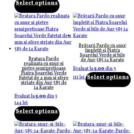
Select options
Brățară Pardo cu șnur
împletit și Piatra
Soarelui Verde si bile
Bratara Pardo
de Aur 585 14 Karate
realizata cu snur si
pietre semipretioase
Evaluat la
5.00
din 5
Piatra Soarelui Verde
Select options
111
lei
Fatetat de 4 mm si sfere
striate din Aur 585 de
14 Karate
Evaluat la
5.00
din 5
144
lei
Select options