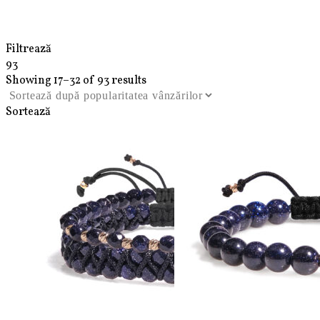
Bratari bile din Aur 585 14 Karate & pietre
semipretioase Piatra Soarelui
Filtrează
93
Showing 17–32 of 93 results
Sortează