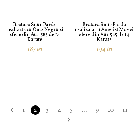
Bratara Snur Pardo
Bratara Snur Pardo
realizata cu Onix Negru si
realizata cu Ametist Mov si
sfere din Aur 585 de 14
sfere din Aur 585 de 14
Karate
Karate
187
lei
194
lei
1
2
3
4
5
…
9
10
11