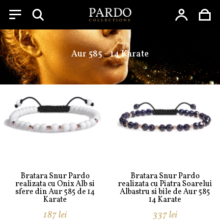
Menu
Skip
to
Aur 585 - 14 Karate
content
Bratara Snur Pardo
Bratara Snur Pardo
realizata cu Onix Alb si
realizata cu Piatra Soarelui
sfere din Aur 585 de 14
Albastru si bile de Aur 585
Karate
14 Karate
187
lei
337
lei