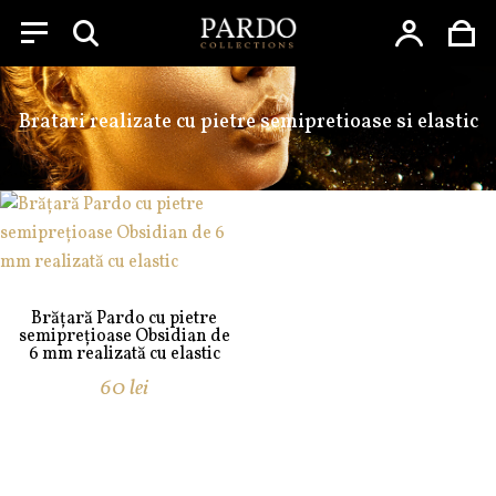
Menu
Skip
to
Bratari realizate cu pietre semipretioase si elastic
content
Brățară Pardo cu pietre
semiprețioase Obsidian de
6 mm realizată cu elastic
60
lei