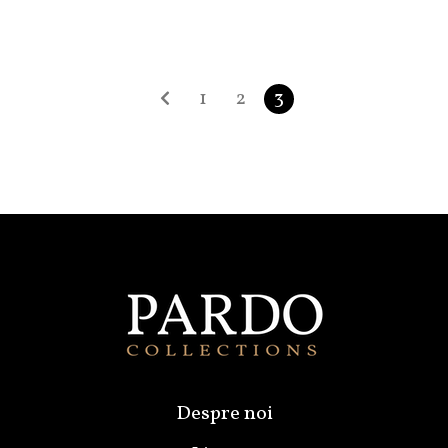
1
2
3
Despre noi