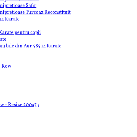
emipretioase Safir
emipretioase Turcoaz Reconstituit
14 Karate
Karate pentru copii
ate
u bile din Aur 585 14 Karate
le Row