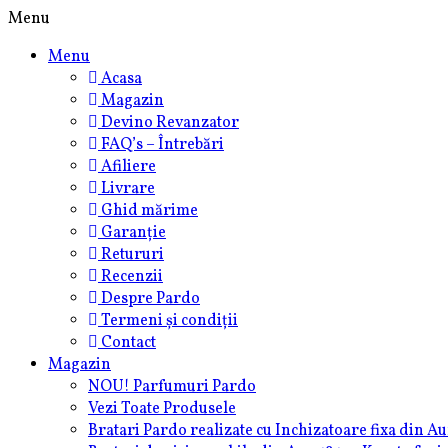
Skip
Menu
to
Menu
content
Acasa
Magazin
Devino Revanzator
FAQ’s – Întrebări
Afiliere
Livrare
Ghid mărime
Garanție
Retururi
Recenzii
Despre Pardo
Termeni și condiții
Contact
Magazin
NOU! Parfumuri Pardo
Vezi Toate Produsele
Bratari Pardo realizate cu Inchizatoare fixa din Au