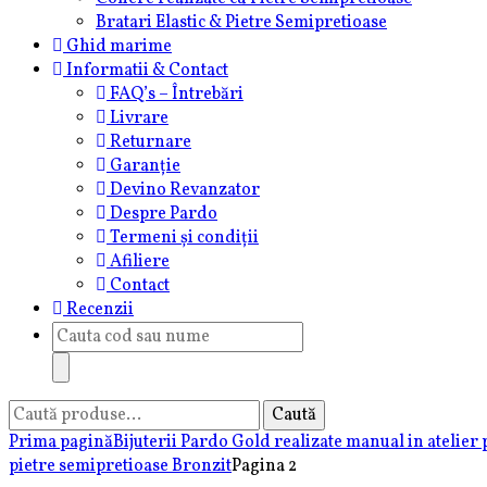
Bratari Elastic & Pietre Semipretioase
Ghid marime
Informatii & Contact
FAQ’s – Întrebări
Livrare
Returnare
Garanție
Devino Revanzator
Despre Pardo
Termeni și condiții
Afiliere
Contact
Recenzii
Products
search
Caută
Caută
după:
Prima pagină
Bijuterii Pardo Gold realizate manual in atelier
pietre semipretioase Bronzit
Pagina 2