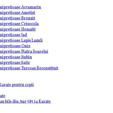
semipretioase Acvamarin
emipretioase Ametist
emipretioase Bronzit
emipretioase Crisocola
emipretioase Hematit
emipretioase Jad
emipretioase Lapis Lazuli
emipretioase Onix
emipretioase Piatra Soarelui
emipretioase Rubin
emipretioase Safir
emipretioase Turcoaz Reconstituit
Karate pentru copii
ate
u bile din Aur 585 14 Karate