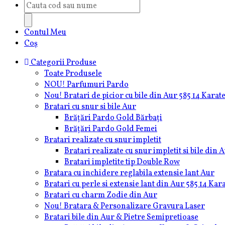
Products
search
Contul Meu
Coș
Categorii Produse
Toate Produsele
NOU! Parfumuri Pardo
Nou! Bratari de picior cu bile din Aur 585 14 Karat
Bratari cu snur si bile Aur
Brățări Pardo Gold Bărbați
Brățări Pardo Gold Femei
Bratari realizate cu snur impletit
Bratari realizate cu snur impletit si bile din 
Bratari impletite tip Double Row
Bratara cu inchidere reglabila extensie lant Aur
Bratari cu perle si extensie lant din Aur 585 14 Kar
Bratari cu charm Zodie din Aur
Nou! Bratara & Personalizare Gravura Laser
Bratari bile din Aur & Pietre Semipretioase