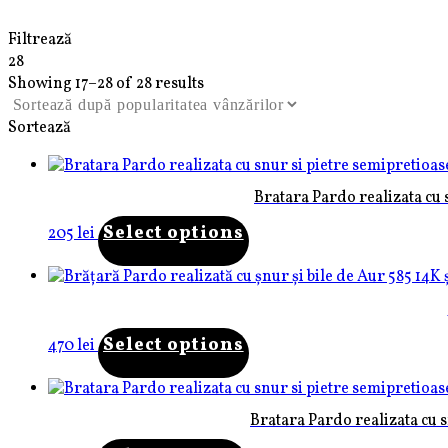
Bratari bile din Aur 585 14 Karate & pietre semipreti
Filtrează
28
Showing 17–28 of 28 results
Sortează
Bratara Pardo realizata cu 
Select options
205
lei
Select options
470
lei
Bratara Pardo realizata cu s