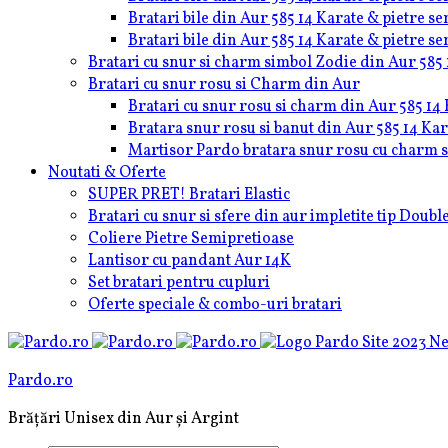
Bratari bile din Aur 585 14 Karate & pietre s
Bratari bile din Aur 585 14 Karate & pietre s
Bratari cu snur si charm simbol Zodie din Aur 585 
Bratari cu snur rosu si Charm din Aur
Bratari cu snur rosu si charm din Aur 585 14 
Bratara snur rosu si banut din Aur 585 14 Kar
Martisor Pardo bratara snur rosu cu charm sa
Noutati & Oferte
SUPER PRET! Bratari Elastic
Bratari cu snur si sfere din aur impletite tip Doub
Coliere Pietre Semipretioase
Lantisor cu pandant Aur 14K
Set bratari pentru cupluri
Oferte speciale & combo-uri bratari
Pardo.ro
Brățări Unisex din Aur și Argint