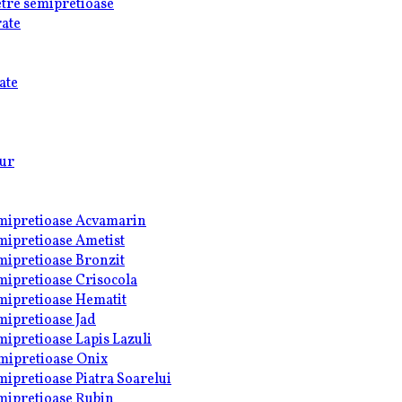
ietre semipretioase
rate
ate
Aur
semipretioase Acvamarin
emipretioase Ametist
emipretioase Bronzit
emipretioase Crisocola
emipretioase Hematit
emipretioase Jad
emipretioase Lapis Lazuli
emipretioase Onix
emipretioase Piatra Soarelui
emipretioase Rubin