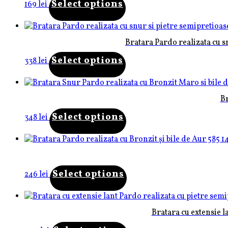
Select options
169
lei
Bratara Pardo realizata cu s
Select options
338
lei
Br
Select options
348
lei
Select options
246
lei
Bratara cu extensie l